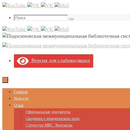
Перейти
к
Что
содержимому
Поиск
искать:
Версия для слабовидящих
Перейти
Главная
к
Новости
содержимому
О нас
Официальные документы
Сведения о юридическом лице
Структура МБС. Контакты.