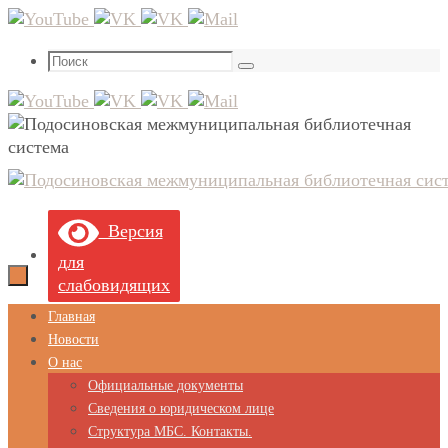
Перейти
к
Что
содержимому
Поиск
искать:
Версия
для
слабовидящих
Перейти
Главная
к
Новости
содержимому
О нас
Официальные документы
Сведения о юридическом лице
Структура МБС. Контакты.