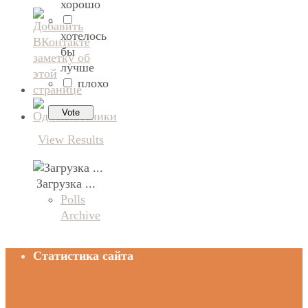
хорошо
хотелось
бы
лучше
плохо
View Results
Загрузка ...
Polls
Archive
Статистика сайта