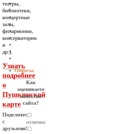
театры,
библиотеки,
концертные
залы,
филармонии,
консерватории
и
др.).
Узнать
Опросы
подробнее
Как
о
оцениваете
Пушкинской
качество
карте
сайта?
Поделитесь
с
отлично
друзьями!