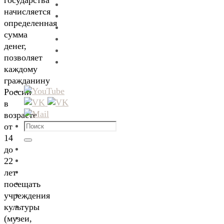
государства
начисляется
определенная
сумма
денег,
позволяет
каждому
гражданину
России
в
возрасте
Что
от
искать:
14
Поиск
до
22
лет
посещать
учреждения
культуры
(музеи,