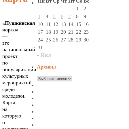
Пн
Вт
Ср
Чт
Пт
Сб
Вс
1
2
3
4
5
6
7
8
9
«Пушкинская
10
11
12
13
14
15
16
карта»
17
18
19
20
21
22
23
—
24
25
26
27
28
29
30
это
31
национальный
« Июл
проект
по
Архивы
популяризации
культурных
Архивы
мероприятий
среди
молодежи.
Карта,
на
которую
от