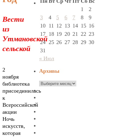
Пн
Вт
Ср
Чт
Пт
Сб
Вс
1
2
Вести
3
4
5
6
7
8
9
10
11
12
13
14
15
16
из
17
18
19
20
21
22
23
Утмановской
24
25
26
27
28
29
30
сельской
31
« Июл
2
Архивы
ноября
Архивы
библиотека
присоединилась
к
Всероссийской
акции
Ночь
искусств,
которая