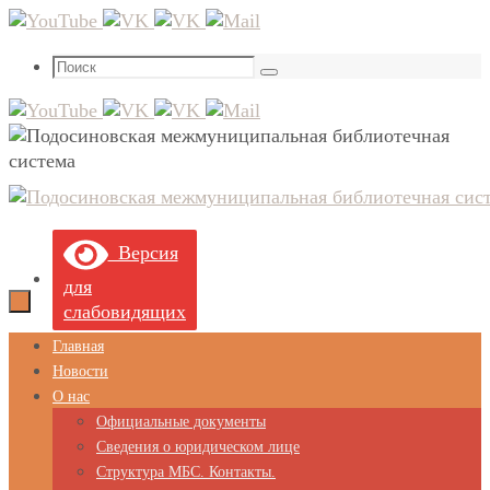
Перейти
к
Что
содержимому
Поиск
искать:
Версия
для
слабовидящих
Перейти
Главная
к
Новости
содержимому
О нас
Официальные документы
Сведения о юридическом лице
Структура МБС. Контакты.