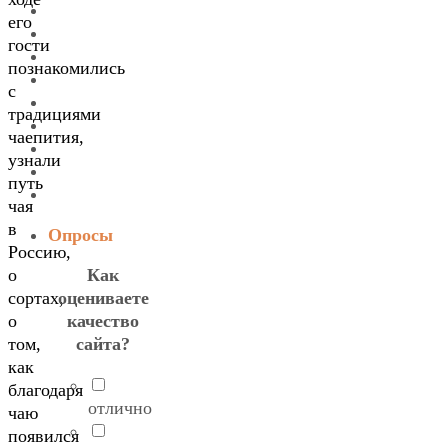
его
гости
познакомились
с
традициями
чаепития,
узнали
путь
чая
в
Опросы
Россию,
Как
о
оцениваете
сортах,
качество
о
сайта?
том,
как
благодаря
отлично
чаю
появился