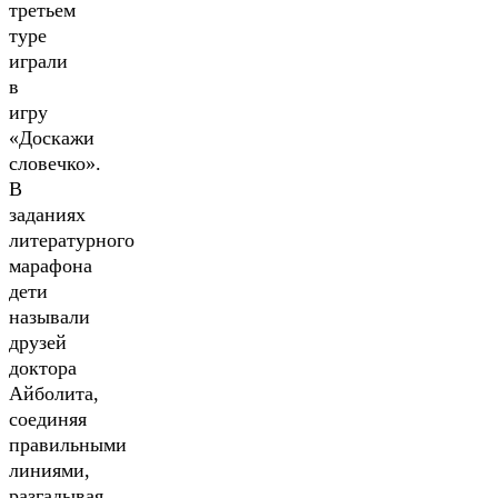
третьем
туре
играли
в
игру
«Доскажи
словечко».
В
заданиях
литературного
марафона
дети
называли
друзей
доктора
Айболита,
соединяя
правильными
линиями,
разгадывая