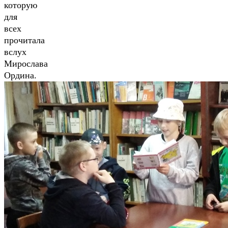
которую
для
всех
прочитала
вслух
Мирослава
Ордина.