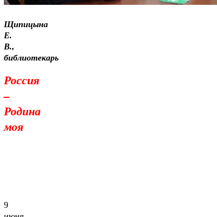
Щипицына
Е.
В.,
библиотекарь
Россия
–
Родина
моя
9
июня