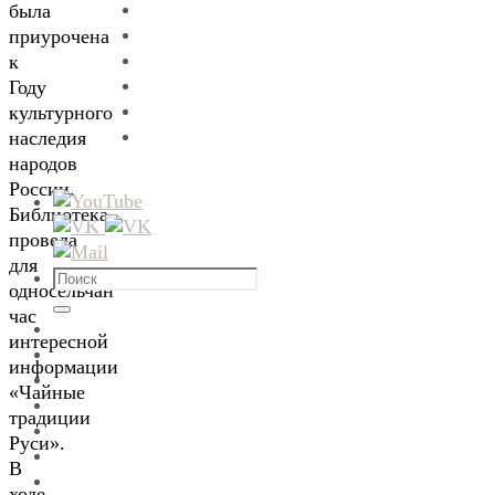
была
приурочена
к
Году
культурного
наследия
народов
России.
Библиотека
провела
для
Что
односельчан
искать:
час
Поиск
интересной
информации
«Чайные
традиции
Руси».
В
ходе