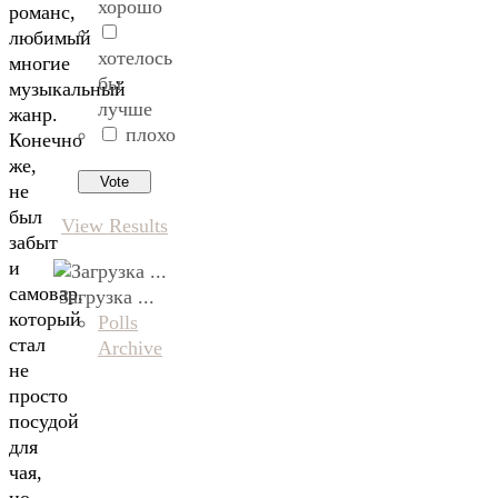
хорошо
романс,
любимый
хотелось
многие
бы
музыкальный
лучше
жанр.
плохо
Конечно
же,
не
был
View Results
забыт
и
самовар,
Загрузка ...
который
Polls
стал
Archive
не
просто
посудой
для
чая,