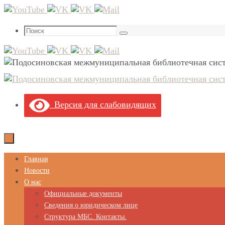
Перейти
к
Что
содержимому
Поиск
искать:
Версия для слабовидящих
Перейти
Главная
к
Новости
содержимому
О нас
Официальные документы
Сведения о юридическом лице
Структура МБС. Контакты.