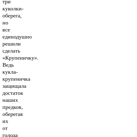
три
куколки-
оберега,
но
все
единодушно
решили
сделать
«Крупеничку».
Ведь
кукла-
крупеничка
защищала
достаток
наших
предков,
оберегая
их
от
голода