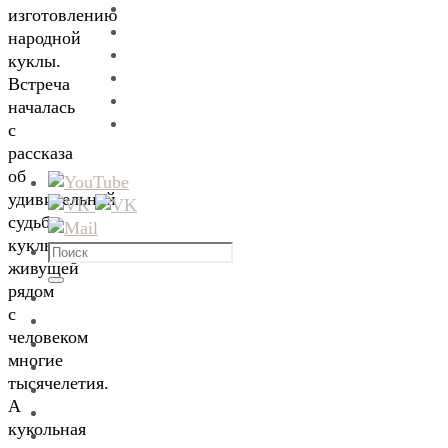
изготовлению
народной
куклы.
Встреча
началась
с
рассказа
об
удивительной
судьбе
куклы,
Что
живущей
искать:
Поиск
рядом
с
человеком
многие
тысячелетия.
А
кукольная