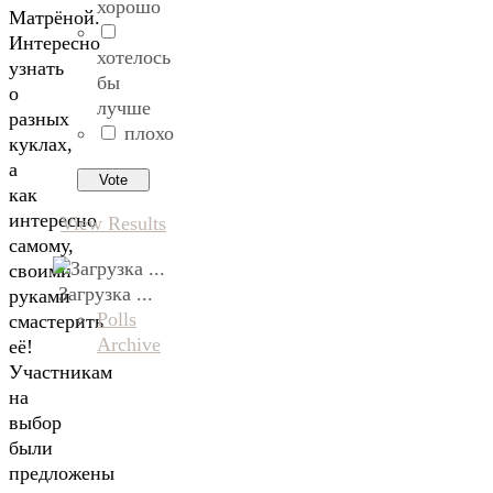
хорошо
Матрёной.
Интересно
хотелось
узнать
бы
о
лучше
разных
плохо
куклах,
а
как
интересно
View Results
самому,
своими
Загрузка ...
руками
Polls
смастерить
Archive
её!
Участникам
на
выбор
были
предложены