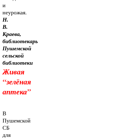
и
неурожая.
Н.
В.
Краева,
библиотекарь
Пушемской
сельской
библиотеки
Живая
“зелёная
аптека”
В
Пушемской
СБ
для