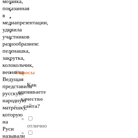
мозаика,
показанная
в
медиапрезентации,
удивила
участников
разнообразием:
пеленашка,
закрутка,
колокольчик,
веснянка.
Опросы
Ведущая
Как
представила
оцениваете
русскую
качество
народную
сайта?
матрёшку,
которую
на
отлично
Руси
называли