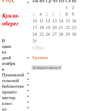
Пн
Вт
Ср
Чт
Пт
Сб
Вс
1
2
Кукла-
3
4
5
6
7
8
9
10
11
12
13
14
15
16
оберег
17
18
19
20
21
22
23
24
25
26
27
28
29
30
В
31
один
« Июл
из
Архивы
дней
ноября
Архивы
в
Пушемской
сельской
библиотеке
прошёл
мастер-
класс
по