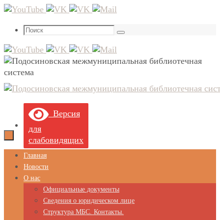
Перейти
к
Что
содержимому
Поиск
искать:
Версия
для
слабовидящих
Перейти
Главная
к
Новости
содержимому
О нас
Официальные документы
Сведения о юридическом лице
Структура МБС. Контакты.