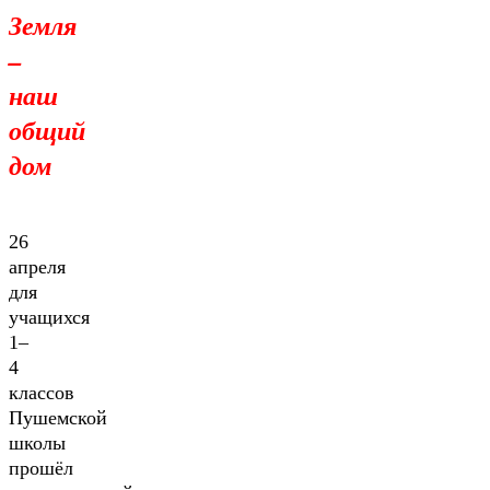
Земля
–
наш
общий
дом
26
апреля
для
учащихся
1–
4
классов
Пушемской
школы
прошёл