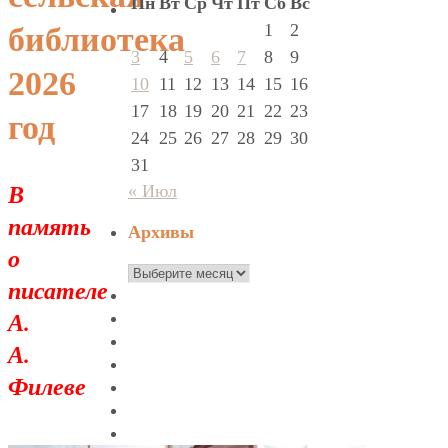
Пн
Вт
Ср
Чт
Пт
Сб
Вс
1
2
библиотека
3
4
5
6
7
8
9
2026
10
11
12
13
14
15
16
17
18
19
20
21
22
23
год
24
25
26
27
28
29
30
31
В
« Июл
память
Архивы
о
Архивы
писателе
А.
А.
Филеве