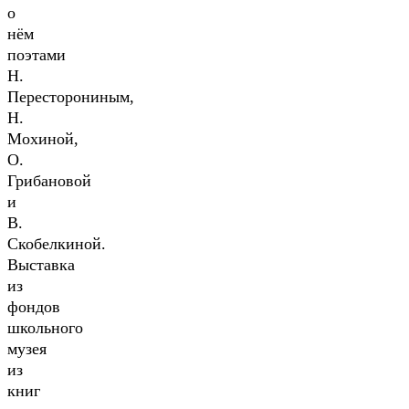
о
нём
поэтами
Н.
Пересторониным,
Н.
Мохиной,
О.
Грибановой
и
В.
Скобелкиной.
Выставка
из
фондов
школьного
музея
из
книг