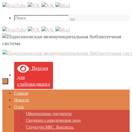
Перейти
к
Что
содержимому
Поиск
искать:
Версия
для
слабовидящих
Перейти
Главная
к
Новости
содержимому
О нас
Официальные документы
Сведения о юридическом лице
Структура МБС. Контакты.