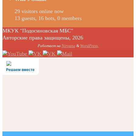
29 visitors online now
13 guests,
16 bots,
0 members
МКУК "Подосиновская МБС"
Авторские права защищены, 2026
Работает на
Nirvana
&
WordPress.
Решаем вместе