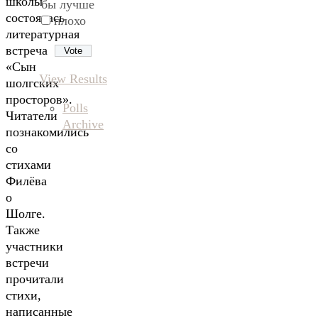
школы
бы лучше
состоялась
плохо
литературная
встреча
«Сын
View Results
шолгских
просторов».
Polls
Читатели
Archive
познакомились
со
стихами
Филёва
о
Шолге.
Также
участники
встречи
прочитали
стихи,
написанные