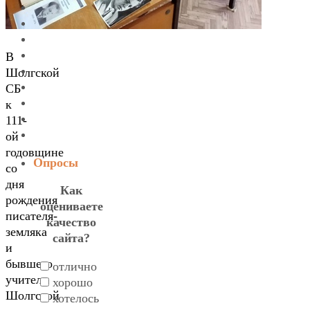
В
Шолгской
СБ
к
111-
ой
годовщине
Опросы
со
дня
Как
рождения
оцениваете
писателя-
качество
земляка
сайта?
и
бывшего
отлично
учителя
хорошо
Шолгской
хотелось