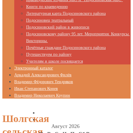
Книги по краеведению
Литературная карта Подосиновского района
Подосиновец театральный
Подосиновский район в живописи
Подосиновскому району 95 лет. Мероприятия. Конкурсы.
Викторины.
Почётные граждане Подосиновского района
Путешествуем по району
Учителям и школе посвящается
Электронный каталог
Аркадий Александрович Филёв
Владимир Фёдорович Тендряков
Иван Степанович Конев
Владимир Николаевич Крупин
Шолгская
Август 2026
сельская