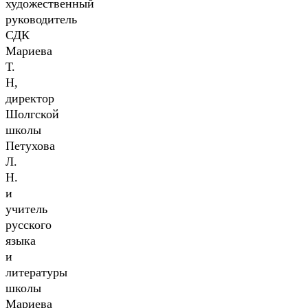
художественный
руководитель
СДК
Мариева
Т.
Н,
директор
Шолгской
школы
Петухова
Л.
Н.
и
учитель
русского
языка
и
литературы
школы
Мариева