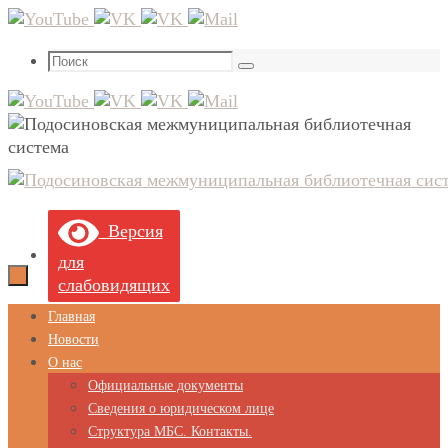
Перейти
к
Что
содержимому
Поиск
искать:
Версия
для
слабовидящих
Перейти
Главная
к
Новости
содержимому
О нас
Официальные документы
Сведения о юридическом лице
Структура МБС. Контакты.