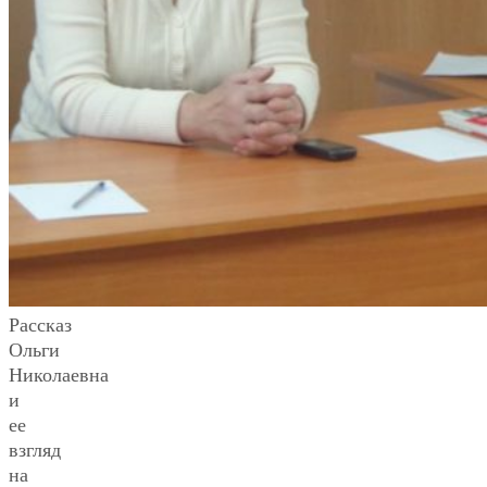
Рассказ
Ольги
Николаевна
и
ее
взгляд
на