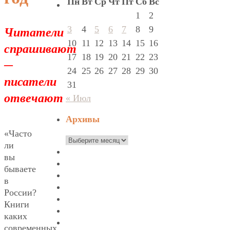
Пн
Вт
Ср
Чт
Пт
Сб
Вс
1
2
Читатели
3
4
5
6
7
8
9
10
11
12
13
14
15
16
спрашивают
17
18
19
20
21
22
23
─
24
25
26
27
28
29
30
писатели
31
отвечают
« Июл
Архивы
«Часто
Архивы
ли
вы
бываете
в
России?
Книги
каких
современных