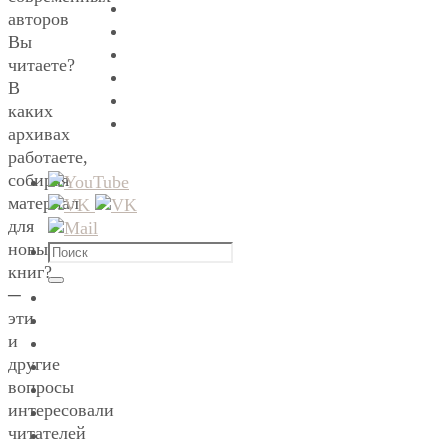
авторов
Вы
читаете?
В
каких
архивах
работаете,
собирая
материал
для
новых
Что
книг?
искать:
Поиск
─
эти
и
другие
вопросы
интересовали
читателей