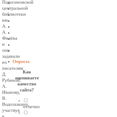
Подосиновской
центральной
библиотеки
им.
А.
А.
Филёва
и
они
задавали
Опросы
их
писателям
Как
Д.
оцениваете
Рубиной,
качество
А.
сайта?
Иванову,
В.
Водолазкину,
отлично
участвуя
в