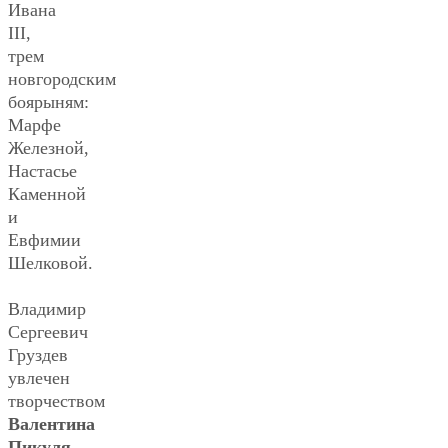
Ивана
III,
трем
новгородским
боярыням:
Марфе
Железной,
Настасье
Каменной
и
Евфимии
Шелковой.
Владимир
Сергеевич
Груздев
увлечен
творчеством
Валентина
Пикуля
.