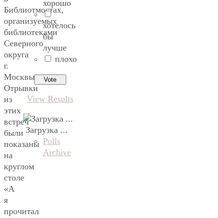
хорошо
Библиотмостах,
организуемых
хотелось
библиотеками
бы
Северного
лучше
округа
плохо
г.
Москвы.
Отрывки
View Results
из
этих
встреч
Загрузка ...
были
Polls
показаны
Archive
на
круглом
столе
«А
я
прочитал