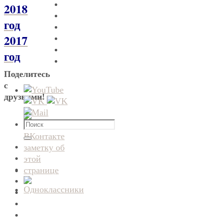
2018
год
2017
год
Поделитесь
с
друзьями!
Что
искать:
Поиск