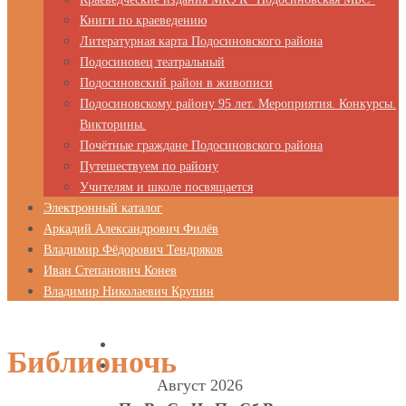
Книги по краеведению
Литературная карта Подосиновского района
Подосиновец театральный
Подосиновский район в живописи
Подосиновскому району 95 лет. Мероприятия. Конкурсы.
Викторины.
Почётные граждане Подосиновского района
Путешествуем по району
Учителям и школе посвящается
Электронный каталог
Аркадий Александрович Филёв
Владимир Фёдорович Тендряков
Иван Степанович Конев
Владимир Николаевич Крупин
Библионочь
Август 2026