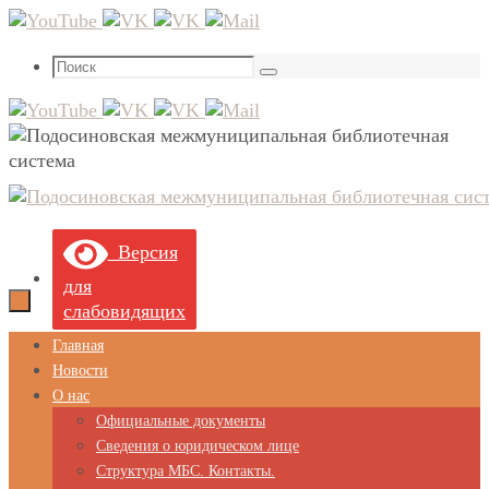
Перейти
к
Что
содержимому
Поиск
искать:
Версия
для
слабовидящих
Перейти
Главная
к
Новости
содержимому
О нас
Официальные документы
Сведения о юридическом лице
Структура МБС. Контакты.