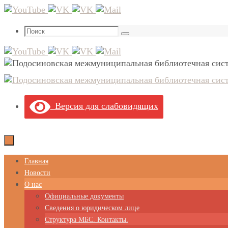
Перейти
к
Что
содержимому
Поиск
искать:
Версия для слабовидящих
Перейти
Главная
к
Новости
содержимому
О нас
Официальные документы
Сведения о юридическом лице
Структура МБС. Контакты.