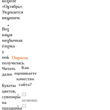
колхозе
«Октябрь».
Увлекается
вязанием.
Вот
какая
необычная
ёлочка
у
неё
Опросы
получилась.
Как
Читать
оцениваете
далее
качество
сайта?
Букеты
цветов,
сувениры
отлично
на
праздники