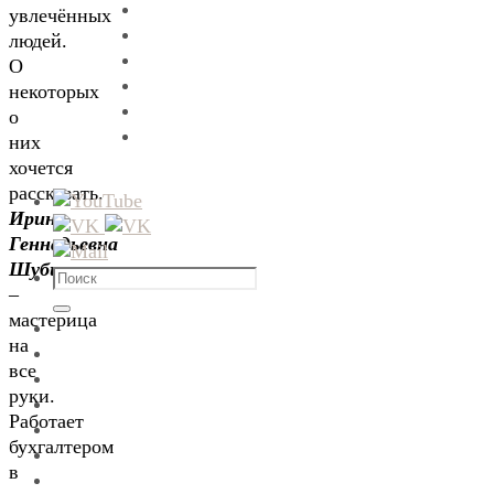
увлечённых
людей.
О
некоторых
о
них
хочется
рассказать.
Ирина
Геннадьевна
Шубина
Что
–
искать:
Поиск
мастерица
на
все
руки.
Работает
бухгалтером
в