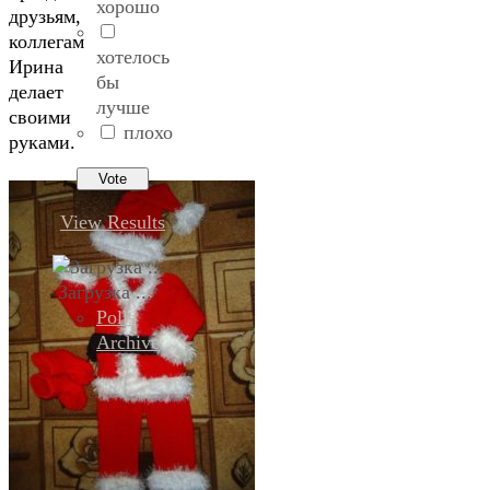
хорошо
друзьям,
коллегам
хотелось
Ирина
бы
делает
лучше
своими
плохо
руками.
View Results
Загрузка ...
Polls
Archive