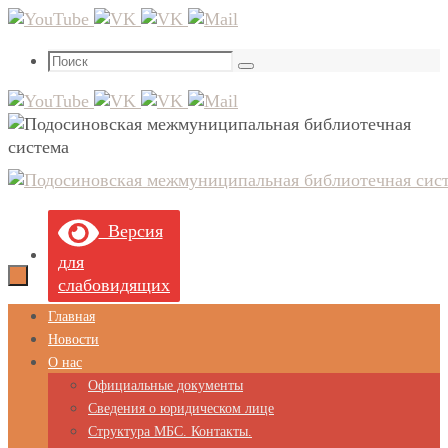
Перейти
к
Что
содержимому
Поиск
искать:
Версия
для
слабовидящих
Перейти
Главная
к
Новости
содержимому
О нас
Официальные документы
Сведения о юридическом лице
Структура МБС. Контакты.