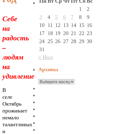
Пн
Вт
Ср
Чт
Пт
Сб
Вс
1
2
Себе
3
4
5
6
7
8
9
10
11
12
13
14
15
16
на
17
18
19
20
21
22
23
радость
24
25
26
27
28
29
30
–
31
людям
« Июл
на
Архивы
удивление
Архивы
В
селе
Октябрь
проживает
немало
талантливых
и