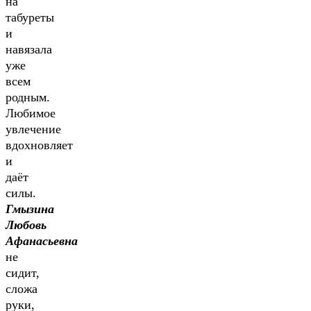
на
табуреты
и
навязала
уже
всем
родным.
Любимое
увлечение
вдохновляет
и
даёт
силы.
Гмызина
Любовь
Афанасьевна
не
сидит,
сложа
руки,