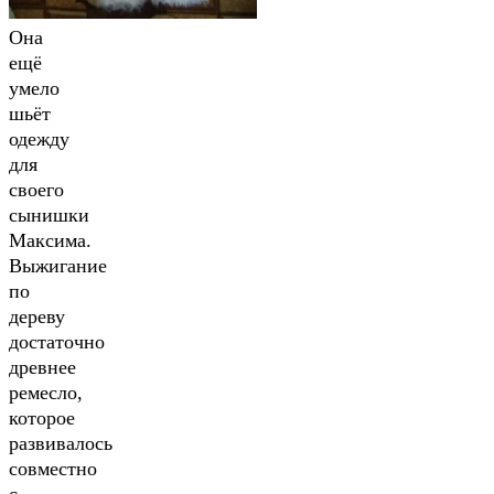
Она
ещё
умело
шьёт
одежду
для
своего
сынишки
Максима.
Выжигание
по
дереву
достаточно
древнее
ремесло,
которое
развивалось
совместно