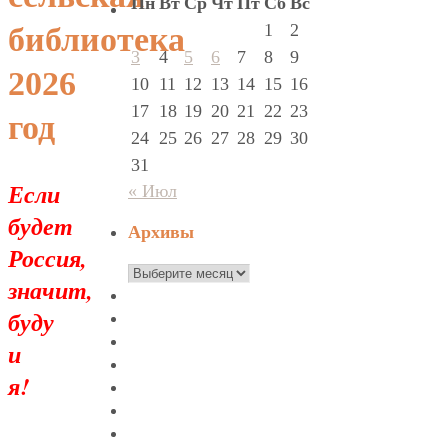
Пн
Вт
Ср
Чт
Пт
Сб
Вс
1
2
библиотека
3
4
5
6
7
8
9
2026
10
11
12
13
14
15
16
17
18
19
20
21
22
23
год
24
25
26
27
28
29
30
31
Если
« Июл
будет
Архивы
Россия,
Архивы
значит,
буду
и
я!