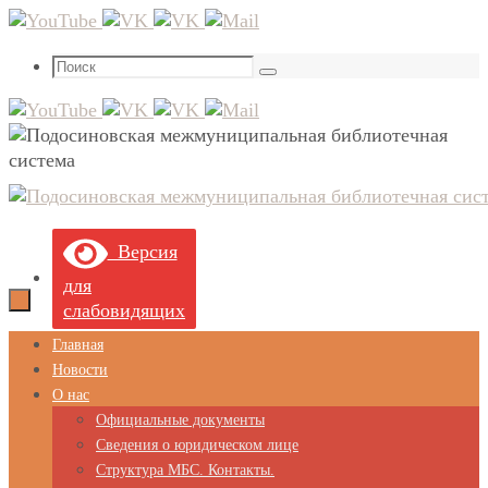
Перейти
к
Что
содержимому
Поиск
искать:
Версия
для
слабовидящих
Перейти
Главная
к
Новости
содержимому
О нас
Официальные документы
Сведения о юридическом лице
Структура МБС. Контакты.