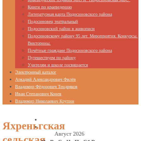
Книги по краеведению
Литературная карта Подосиновского района
Подосиновец театральный
Подосиновский район в живописи
Подосиновскому району 95 лет. Мероприятия. Конкурсы.
Викторины.
Почётные граждане Подосиновского района
Путешествуем по району
Учителям и школе посвящается
Электронный каталог
Аркадий Александрович Филёв
Владимир Фёдорович Тендряков
Иван Степанович Конев
Владимир Николаевич Крупин
Яхреньгская
Август 2026
сельская