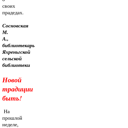
своих
прадедах.
Сосновская
М.
А.,
библиотекарь
Яхреньгской
сельской
библиотеки
Новой
традиции
быть!
На
прошлой
неделе,