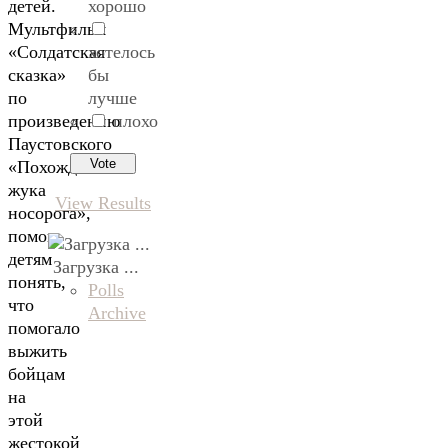
хорошо
детей.
Мультфильм
хотелось
«Солдатская
бы
сказка»
лучше
по
плохо
произведению
Паустовского
«Похождения
жука
View Results
носорога»,
помог
детям
Загрузка ...
понять,
Polls
что
Archive
помогало
выжить
бойцам
на
этой
жестокой