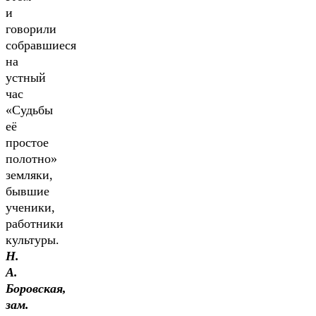
и
говорили
собравшиеся
на
устный
час
«Судьбы
её
простое
полотно»
земляки,
бывшие
ученики,
работники
культуры.
Н.
А.
Боровская,
зам.