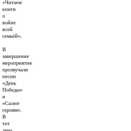
«Читаем
книги
о
войне
всей
семьёй».
В
завершение
мероприятия
прозвучали
песни
«День
Победы»
и
«Салют
героям».
В
тот
день