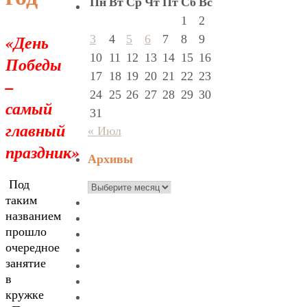
Пн
Вт
Ср
Чт
Пт
Сб
Вс
1
2
«День
3
4
5
6
7
8
9
10
11
12
13
14
15
16
Победы
17
18
19
20
21
22
23
–
24
25
26
27
28
29
30
самый
31
главный
« Июл
праздник»
Архивы
Под
Архивы
таким
названием
прошло
очередное
занятие
в
кружке