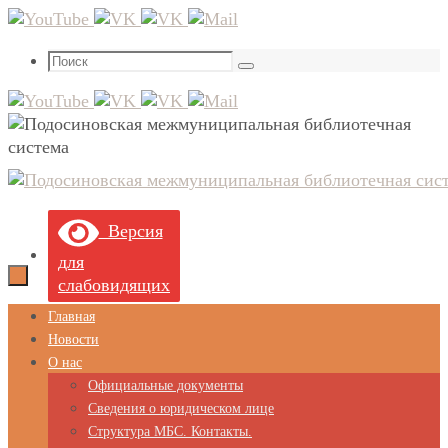
Перейти
к
Что
содержимому
Поиск
искать:
Версия
для
слабовидящих
Перейти
Главная
к
Новости
содержимому
О нас
Официальные документы
Сведения о юридическом лице
Структура МБС. Контакты.