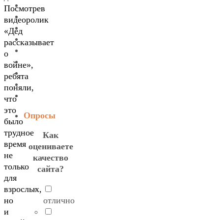
Посмотрев
видеоролик
«Дед
рассказывает
о
войне»,
ребята
поняли,
что
это
Опросы
было
трудное
Как
время
оцениваете
не
качество
только
сайта?
для
взрослых,
отлично
но
и