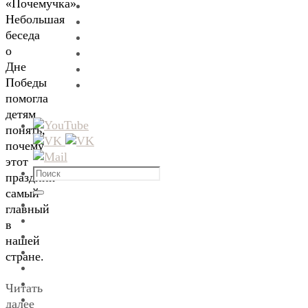
«Почемучка».
Небольшая
беседа
о
Дне
Победы
помогла
детям
понять,
почему
этот
Что
праздник
искать:
самый
Поиск
главный
в
нашей
стране.
Читать
далее