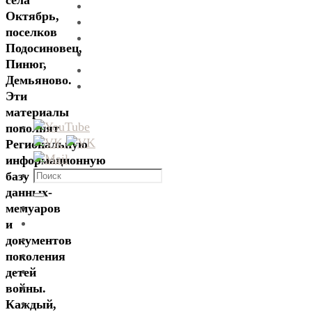
села
Октябрь,
поселков
Подосиновец,
Пинюг,
Демьяново.
Эти
материалы
пополнят
Региональную
информационную
Что
базу
искать:
данных-
Поиск
мемуаров
и
документов
поколения
детей
войны.
Каждый,