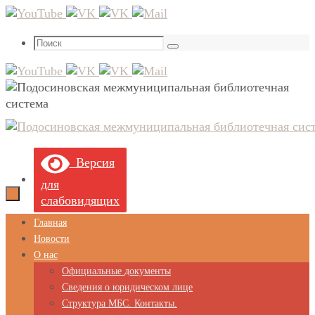
Перейти
к
Что
содержимому
Поиск
искать:
Версия
для
слабовидящих
Перейти
Главная
к
Новости
содержимому
О нас
Официальные документы
Сведения о юридическом лице
Структура МБС. Контакты.