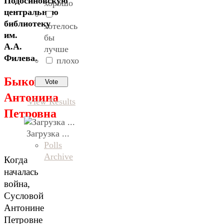
Подосиновскую
хорошо
центральную
библиотеку
хотелось
им.
бы
А.А.
лучше
Филева.
плохо
Быкова
Антонина
View Results
Петровна
Загрузка ...
Polls
Archive
Когда
началась
война,
Сусловой
Антонине
Петровне