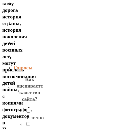
кому
дорога
история
страны,
история
поколения
детей
военных
лет,
могут
Опросы
прислать
воспоминания
Как
детей
оцениваете
войны,
качество
с
сайта?
копиями
фотографий,
документов
отлично
в