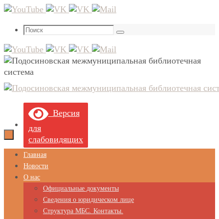
Перейти
к
Что
содержимому
Поиск
искать:
Версия
для
слабовидящих
Перейти
Главная
к
Новости
содержимому
О нас
Официальные документы
Сведения о юридическом лице
Структура МБС. Контакты.