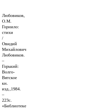
Любовиков,
О.М.
Горнило:
стихи
/
Овидий
Михайлович
Любовиков.
–
Горький:
Волго-
Вятское
кн.
изд.,1984.
–
223с.
«Библиотеке