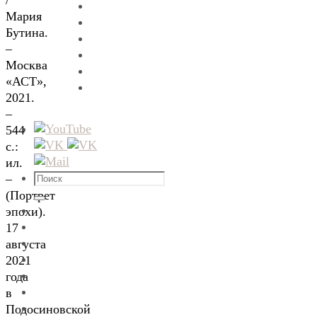
/
Мария
Бутина.
–
Москва
«АСТ»,
2021.
–
544
с.:
ил.
Что
–
искать:
(Портрет
Поиск
эпохи).
17
августа
2021
года
в
Подосиновской