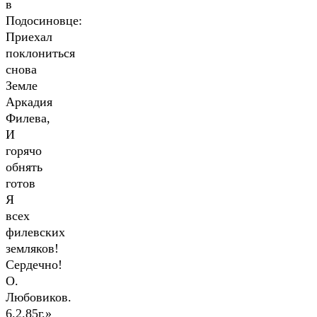
в
Подосиновце:
Приехал
поклониться
снова
Земле
Аркадия
Филева,
И
горячо
обнять
готов
Я
всех
филевских
земляков!
Сердечно!
О.
Любовиков.
6.2.85г.»