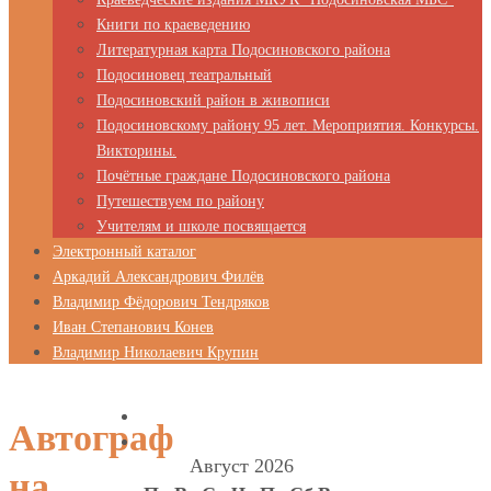
Книги по краеведению
Литературная карта Подосиновского района
Подосиновец театральный
Подосиновский район в живописи
Подосиновскому району 95 лет. Мероприятия. Конкурсы.
Викторины.
Почётные граждане Подосиновского района
Путешествуем по району
Учителям и школе посвящается
Электронный каталог
Аркадий Александрович Филёв
Владимир Фёдорович Тендряков
Иван Степанович Конев
Владимир Николаевич Крупин
Автограф
Август 2026
на