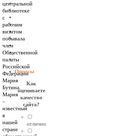
центральной
библиотеке
с
рабочим
визитом
побывала
член
Общественной
палаты
Российской
Опросы
Федерации
Мария
Как
Бутина.
оцениваете
Мария
качество
–
сайта?
известный
в
нашей
отлично
стране