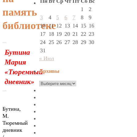
Пн
Вт
Ср
Чт
Пт
Сб
Вс
1
2
память
3
4
5
6
7
8
9
библиотеке
10
11
12
13
14
15
16
17
18
19
20
21
22
23
24
25
26
27
28
29
30
Бутина
31
« Июл
Мария
«Тюремный
Архивы
дневник
»
Архивы
Бутина,
М.
Тюремный
дневник