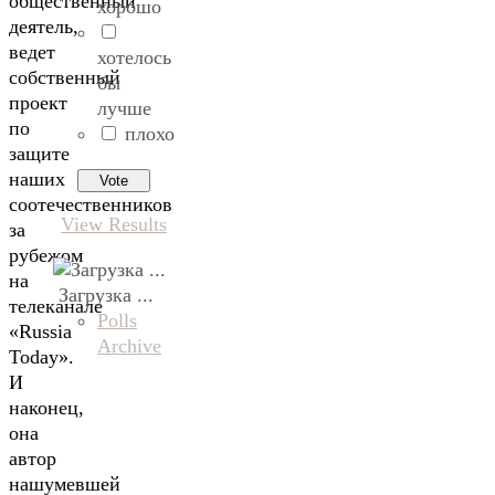
общественный
хорошо
деятель,
ведет
хотелось
собственный
бы
проект
лучше
по
плохо
защите
наших
соотечественников
View Results
за
рубежом
на
Загрузка ...
телеканале
Polls
«Russia
Archive
Today».
И
наконец,
она
автор
нашумевшей