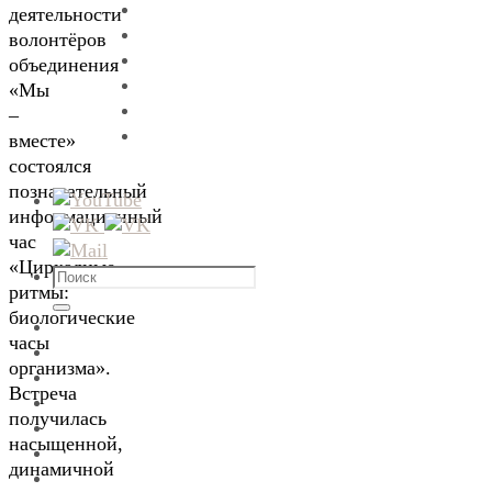
деятельности
волонтёров
объединения
«Мы
–
вместе»
состоялся
познавательный
информационный
час
«Циркадные
Что
ритмы:
искать:
Поиск
биологические
часы
организма».
Встреча
получилась
насыщенной,
динамичной