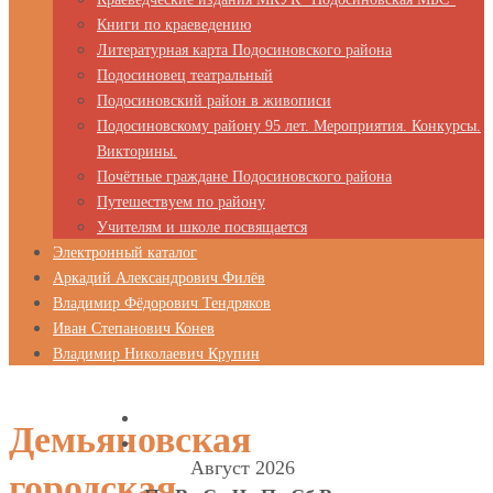
Книги по краеведению
Литературная карта Подосиновского района
Подосиновец театральный
Подосиновский район в живописи
Подосиновскому району 95 лет. Мероприятия. Конкурсы.
Викторины.
Почётные граждане Подосиновского района
Путешествуем по району
Учителям и школе посвящается
Электронный каталог
Аркадий Александрович Филёв
Владимир Фёдорович Тендряков
Иван Степанович Конев
Владимир Николаевич Крупин
Демьяновская
Август 2026
городская