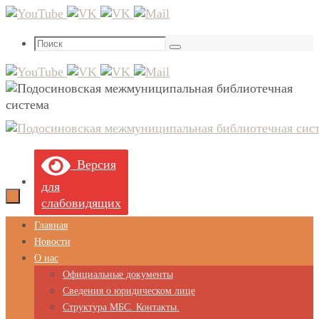
Перейти
к
Что
содержимому
Поиск
искать:
Версия
для
слабовидящих
Перейти
Главная
к
Новости
содержимому
О нас
Официальные документы
Сведения о юридическом лице
Структура МБС. Контакты.