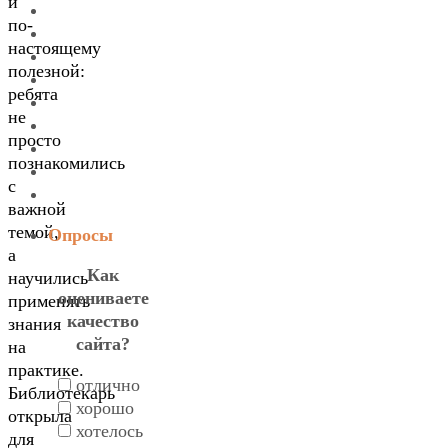
и
по-
настоящему
полезной:
ребята
не
просто
познакомились
с
важной
темой,
Опросы
а
Как
научились
оцениваете
применять
качество
знания
сайта?
на
практике.
отлично
Библиотекарь
хорошо
открыла
хотелось
для