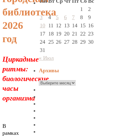
Пн
Вт
Ср
Чт
Пт
Сб
Вс
1
2
библиотека
3
4
5
6
7
8
9
2026
10
11
12
13
14
15
16
17
18
19
20
21
22
23
год
24
25
26
27
28
29
30
31
Циркадные
« Июл
ритмы:
Архивы
биологические
Архивы
часы
организма
В
рамках