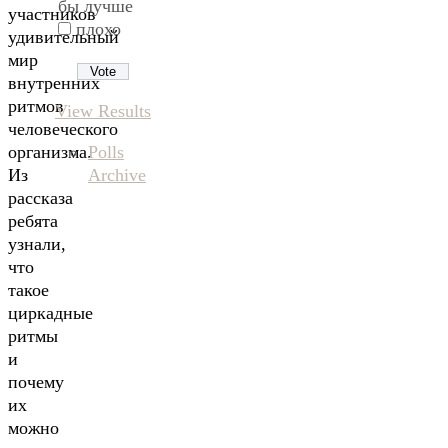
бы лучше
участников
плохо
удивительный
мир
внутренних
ритмов
View Results
человеческого
Polls
организма.
Archive
Из
рассказа
ребята
узнали,
что
такое
циркадные
ритмы
и
почему
их
можно