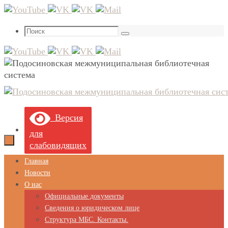
Перейти
к
Что
содержимому
Поиск
искать:
Версия
для
слабовидящих
Перейти
Главная
к
Новости
содержимому
О нас
Официальные документы
Сведения о юридическом лице
Структура МБС. Контакты.