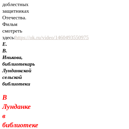
доблестных
защитниках
Отечества.
Фильм
смотреть
здесь:
https://ok.ru/video/1460493550975
Е.
В.
Инькова,
библиотекарь
Лунданкской
сельской
библиотеки
В
Лунданке
в
библиотеке