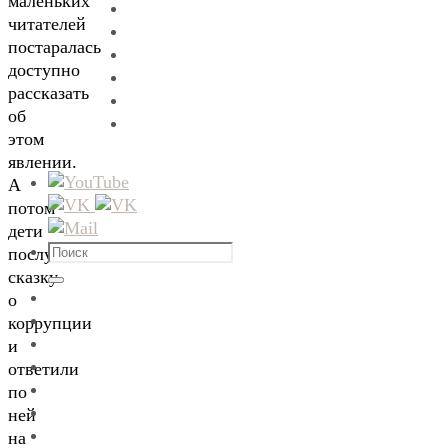
маленьких
читателей
постаралась
доступно
рассказать
об
этом
явлении.
А
потом
дети
Что
послушали
искать:
сказку
Поиск
о
коррупции
и
ответили
по
ней
на