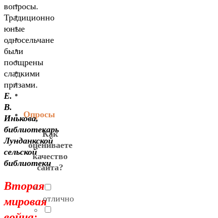
вопросы.
Традиционно
юные
односельчане
были
поощрены
сладкими
призами.
Е.
В.
Опросы
Инькова,
библиотекарь
Как
Лунданкской
оцениваете
сельской
качество
библиотеки
сайта?
Вторая
мировая
отлично
война: