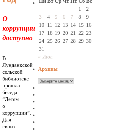
Пн
Вт
Ср
Чт
Пт
Сб
Вс
1
2
О
3
4
5
6
7
8
9
10
11
12
13
14
15
16
коррупции
17
18
19
20
21
22
23
доступно
24
25
26
27
28
29
30
31
« Июл
В
Лунданкской
Архивы
сельской
библиотеке
Архивы
прошла
беседа
“Детям
о
коррупции”.
Для
своих