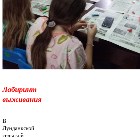
Лабиринт
выживания
В
Лунданкской
сельской