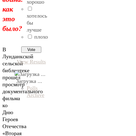
хорошо
как
хотелось
это
бы
было?
лучше
плохо
В
Лунданкской
View Results
сельской
библиотеке
прошёл
Загрузка ...
просмотр
Polls
документального
Archive
фильма
ко
Дню
Героев
Отечества
«Вторая