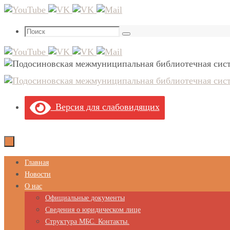
Перейти
к
Что
содержимому
Поиск
искать:
Версия для слабовидящих
Перейти
Главная
к
Новости
содержимому
О нас
Официальные документы
Сведения о юридическом лице
Структура МБС. Контакты.