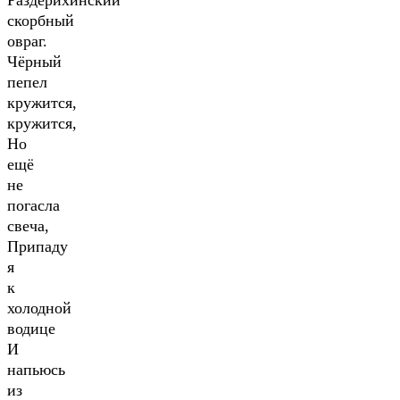
Раздерихинский
скорбный
овраг.
Чёрный
пепел
кружится,
кружится,
Но
ещё
не
погасла
свеча,
Припаду
я
к
холодной
водице
И
напьюсь
из