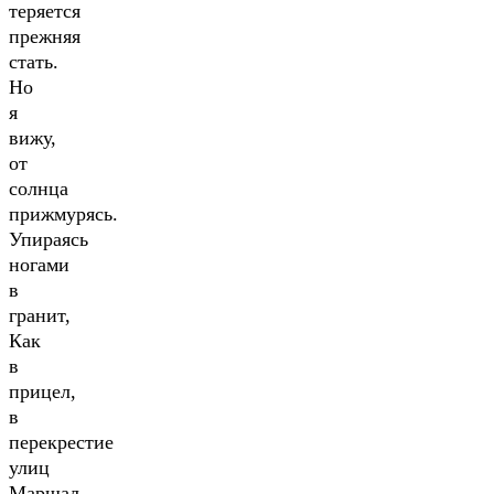
теряется
прежняя
стать.
Но
я
вижу,
от
солнца
прижмурясь.
Упираясь
ногами
в
гранит,
Как
в
прицел,
в
перекрестие
улиц
Маршал