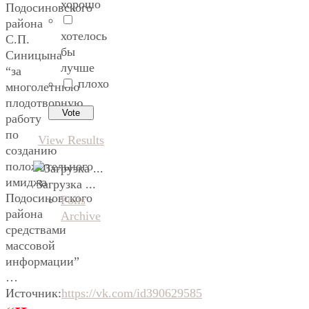
хорошо
Подосиновского
района
хотелось
С.П.
бы
Синицына
лучше
“за
плохо
многолетнюю
плодотворную
работу
по
View Results
созданию
положительного
имиджа
Загрузка ...
Подосиновского
Polls
района
Archive
средствами
массовой
информации”
…
Источник:
https://vk.com/id390629585