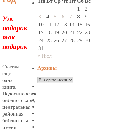
Пн
Вт
Ср
Чт
Пт
Сб
Вс
1
2
Уж
3
4
5
6
7
8
9
10
11
12
13
14
15
16
подарок
17
18
19
20
21
22
23
так
24
25
26
27
28
29
30
подарок
31
« Июл
Считай.
Архивы
ещё
Архивы
одна
книга.
Подосиновские
библиотекари,
центральная
районная
библиотека
имени