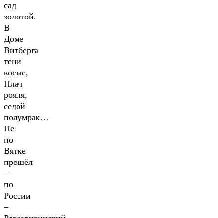
сад
золотой.
В
Доме
Витберга
тени
косые,
Плач
рояля,
седой
полумрак…
Не
по
Вятке
прошёл
–
по
России
–