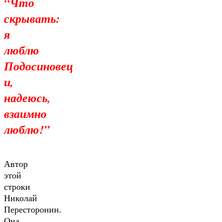
“Что
скрывать:
я
люблю
Подосиновец
и,
надеюсь,
взаимно
люблю!”
Автор
этой
строки
Николай
Пересторонин.
Она