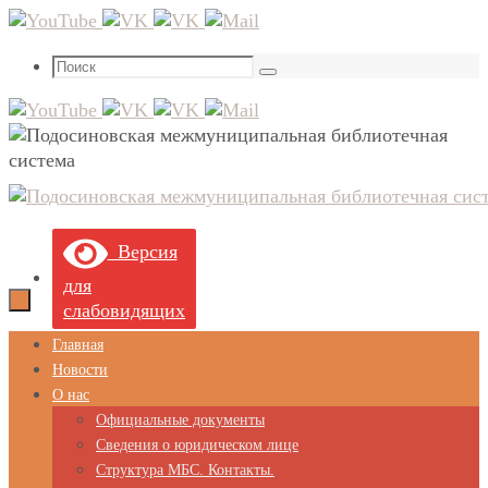
Перейти
к
Что
содержимому
Поиск
искать:
Версия
для
слабовидящих
Перейти
Главная
к
Новости
содержимому
О нас
Официальные документы
Сведения о юридическом лице
Структура МБС. Контакты.