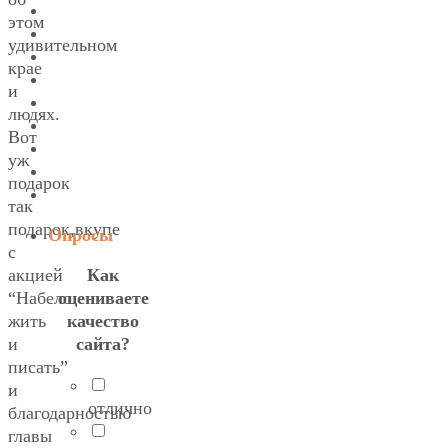
этом
удивительном
крае
и
людях.
Вот
уж
подарок
так
подарок,вкупе
Опросы
с
Как
акцией
оцениваете
“Набело
качество
жить
сайта?
и
писать”
и
отлично
благодарностью
главы