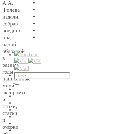
А.А.
Филёва
издали,
собрав
воедино
под
одной
обложкой
в
разные
годы
Что
написанные
искать:
мной
Поиск
экспромты
и
стихи,
статьи
и
очерки
об