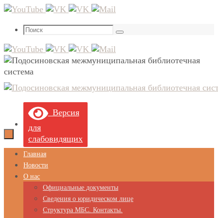
Перейти
к
Что
содержимому
Поиск
искать:
Версия
для
слабовидящих
Перейти
Главная
к
Новости
содержимому
О нас
Официальные документы
Сведения о юридическом лице
Структура МБС. Контакты.