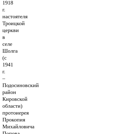
1918
г.
настоятеля
Троицкой
церкви
в
селе
Шолга
(с
1941
г.
–
Подосиновский
район
Кировской
области)
протоиерея
Прокопия
Михайловича
Попова.