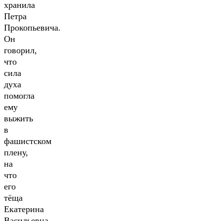
хранила
Петра
Прокопьевича.
Он
говорил,
что
сила
духа
помогла
ему
выжить
в
фашистском
плену,
на
что
его
тёща
Екатерина
Васильевна