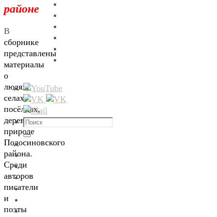
районе
В
сборнике
представлены
материалы
о
людях,
селах,
посёлках,
деревнях,
Что
природе
искать:
Поиск
Подосиновского
района.
Среди
авторов
писатели
и
поэты