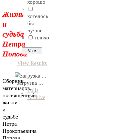
хорошо
Жизнь
хотелось
и
бы
лучше
судьба
плохо
Петра
Попова
View Results
Сборник
Загрузка ...
материалов,
Polls
посвящённый
Archive
жизни
и
судьбе
Петра
Прокопьевича
Попова