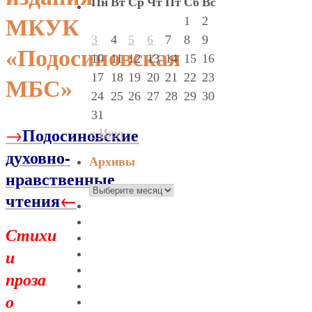
Пн
Вт
Ср
Чт
Пт
Сб
Вс
1
2
МКУК
3
4
5
6
7
8
9
«Подосиновская
10
11
12
13
14
15
16
17
18
19
20
21
22
23
МБС»
24
25
26
27
28
29
30
31
Подосиновские
→
« Июл
духовно-
Архивы
нравственные
Архивы
чтения
←
Стихи
и
проза
о