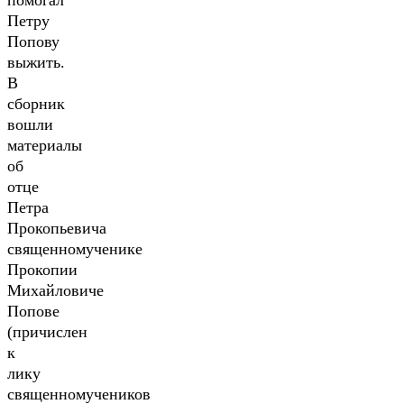
помогал
Петру
Попову
выжить.
В
сборник
вошли
материалы
об
отце
Петра
Прокопьевича
священномученике
Прокопии
Михайловиче
Попове
(причислен
к
лику
священномучеников