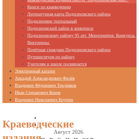
Книги по краеведению
Литературная карта Подосиновского района
Подосиновец театральный
Подосиновский район в живописи
Подосиновскому району 95 лет. Мероприятия. Конкурсы.
Викторины.
Почётные граждане Подосиновского района
Путешествуем по району
Учителям и школе посвящается
Электронный каталог
Аркадий Александрович Филёв
Владимир Фёдорович Тендряков
Иван Степанович Конев
Владимир Николаевич Крупин
Краеведческие
Август 2026
издания