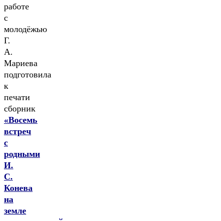
работе
с
молодёжью
Г.
А.
Мариева
подготовила
к
печати
сборник
«Восемь
встреч
с
родными
И.
С.
Конева
на
земле