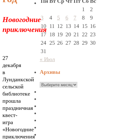
Пн
Вт
Ср
Чт
Пт
Сб
Вс
1
2
Новогодние
3
4
5
6
7
8
9
10
11
12
13
14
15
16
приключения
17
18
19
20
21
22
23
24
25
26
27
28
29
30
31
27
« Июл
декабря
Архивы
в
Лунданкской
Архивы
сельской
библиотеке
прошла
праздничная
квест-
игра
«Новогодние
приключения