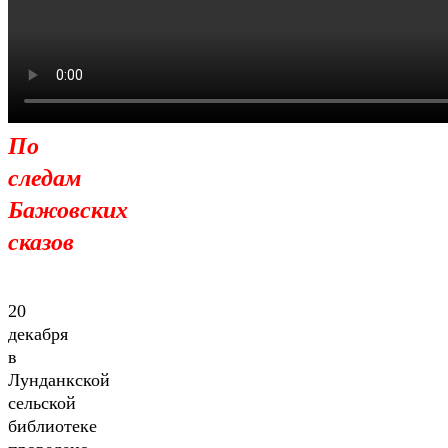
По
следам
Бажовских
сказов
20
декабря
в
Лунданкской
сельской
библиотеке