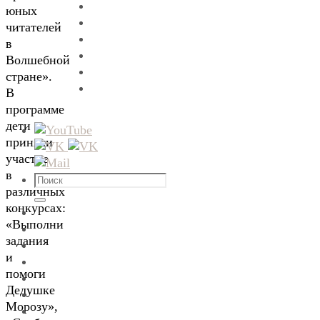
юных
читателей
в
Волшебной
стране».
В
программе
дети
приняли
участие
в
Что
различных
искать:
Поиск
конкурсах:
«Выполни
задания
и
помоги
Дедушке
Морозу»,