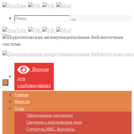
Перейти
к
Что
содержимому
Поиск
искать:
Версия
для
слабовидящих
Перейти
Главная
к
Новости
содержимому
О нас
Официальные документы
Сведения о юридическом лице
Структура МБС. Контакты.