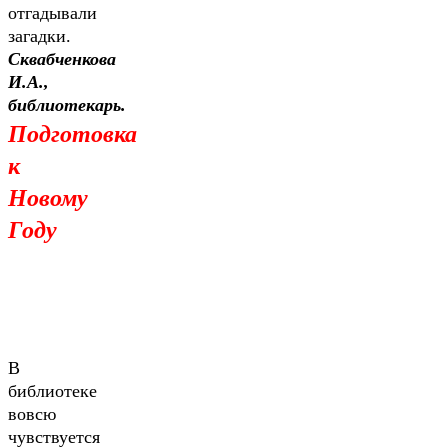
отгадывали
загадки.
Сквабченкова
И.А.,
библиотекарь.
Подготовка
к
Новому
Году
В
библиотеке
вовсю
чувствуется