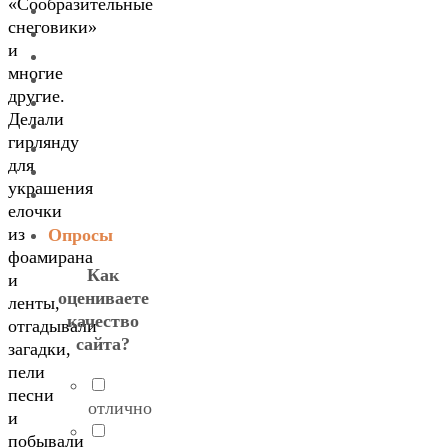
«Сообразительные
снеговики»
и
многие
другие.
Делали
гирлянду
для
украшения
елочки
из
Опросы
фоамирана
Как
и
оцениваете
ленты,
качество
отгадывали
сайта?
загадки,
пели
песни
отлично
и
побывали