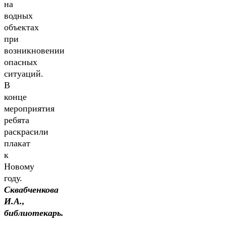
на
водных
объектах
при
возникновении
опасных
ситуаций.
В
конце
мероприятия
ребята
раскрасили
плакат
к
Новому
году.
Сквабченкова
И.А.,
библиотекарь.