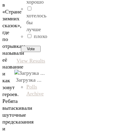
хорошо
в
«Стране
хотелось
зимних
бы
сказок»,
лучше
где
плохо
по
отрывкам
называли
её
View Results
название
и
Загрузка ...
как
Polls
зовут
Archive
героев.
Ребята
вытаскивали
шуточные
предсказания
и