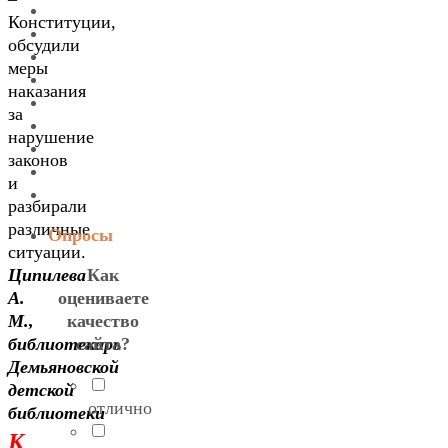
Конституции,
обсудили
меры
наказания
за
нарушение
законов
и
разбирали
различные
Опросы
ситуации.
Как
Ципилева
оцениваете
А.
качество
М.,
сайта?
библиотекарь
Демьяновской
детской
отлично
библиотеки
К