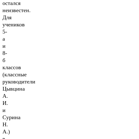
остался
неизвестен.
Для
учеников
5-
а
и
8-
б
классов
(классные
руководители
Цывцина
А.
И.
и
Сурина
Н.
А.)
в