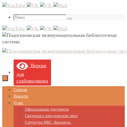
Перейти
к
Что
содержимому
Поиск
искать:
Версия
для
слабовидящих
Перейти
Главная
к
Новости
содержимому
О нас
Официальные документы
Сведения о юридическом лице
Структура МБС. Контакты.