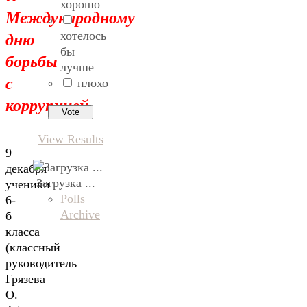
хорошо
Международному
дню
хотелось
бы
борьбы
лучше
с
плохо
коррупцией
View Results
9
декабря
Загрузка ...
ученики
Polls
6-
Archive
б
класса
(классный
руководитель
Грязева
О.