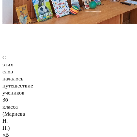
С
этих
слов
началось
путешествие
учеников
3б
класса
(Мариева
Н.
П.)
«В