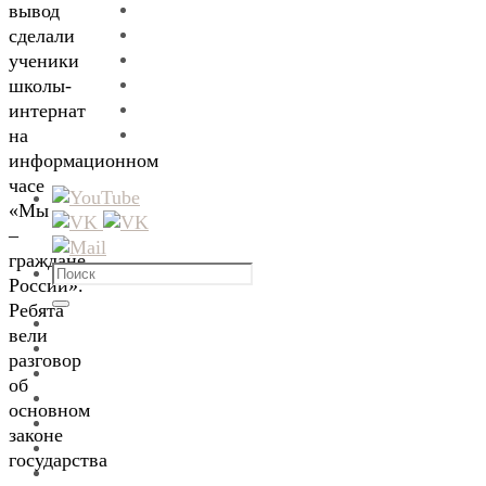
вывод
сделали
ученики
школы-
интернат
на
информационном
часе
«Мы
–
граждане
Что
России».
искать:
Ребята
Поиск
вели
разговор
об
основном
законе
государства
–