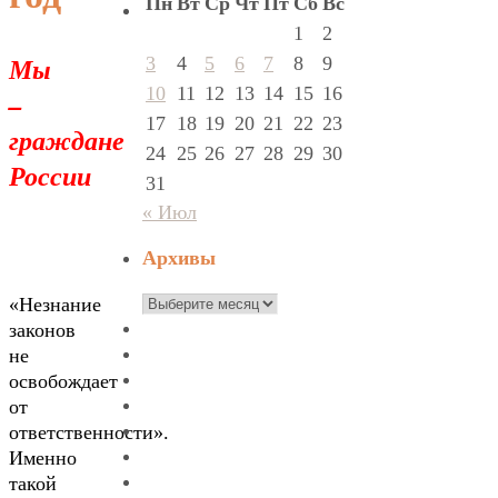
Пн
Вт
Ср
Чт
Пт
Сб
Вс
1
2
Мы
3
4
5
6
7
8
9
10
11
12
13
14
15
16
–
17
18
19
20
21
22
23
граждане
24
25
26
27
28
29
30
России
31
« Июл
Архивы
Архивы
«Незнание
законов
не
освобождает
от
ответственности».
Именно
такой