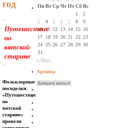
год
Пн
Вт
Ср
Чт
Пт
Сб
Вс
1
2
3
4
5
6
7
8
9
Путешествие
10
11
12
13
14
15
16
по
17
18
19
20
21
22
23
24
25
26
27
28
29
30
вятской
31
старине
« Июл
Архивы
Фольклорные
Архивы
посиделки
«Путешествие
по
вятской
старине»
провели
сотрудники