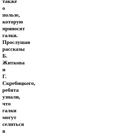
также
Липатникова,
о
библиотекарь
пользе,
Пинюгской
которую
библиотеки
приносят
семейного
галки.
чтения
Прослушав
им.
рассказы
А.
Б.
И.
Житкова
Суворова
и
Г.
Скребицкого,
ребята
узнали,
что
галки
могут
селиться
в