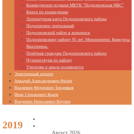
Краеведческие издания МКУК “Подосиновская МБС”
Книги по краеведению
Литературная карта Подосиновского района
Подосиновец театральный
Подосиновский район в живописи
Подосиновскому району 95 лет. Мероприятия. Конкурсы.
Викторины.
Почётные граждане Подосиновского района
Путешествуем по району
Учителям и школе посвящается
Электронный каталог
Аркадий Александрович Филёв
Владимир Фёдорович Тендряков
Иван Степанович Конев
Владимир Николаевич Крупин
2019
Август 2026