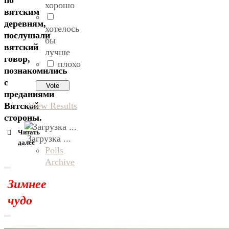
по
хорошо
вятским
деревням,
хотелось
послушали
бы
вятский
лучше
говор,
плохо
познакомились
с
преданиями
View Results
Вятской
стороны.
Читать
Загрузка ...
далее
Polls
Archive
Зимнее
чудо