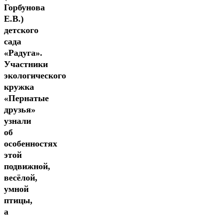
Горбунова
Е.В.)
детского
сада
«Радуга».
Участники
экологического
кружка
«Пернатые
друзья»
узнали
об
особенностях
этой
подвижной,
весёлой,
умной
птицы,
Ю.
а
С.