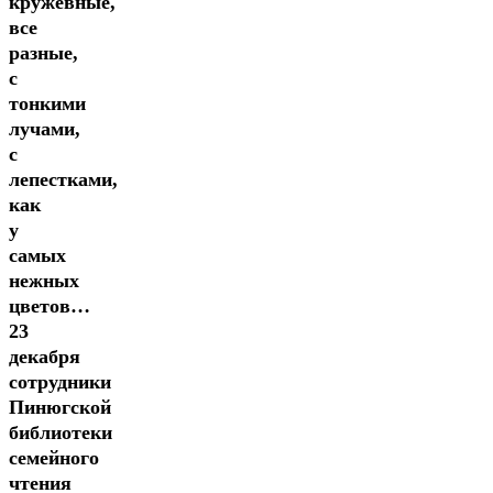
кружевные,
Н.
все
А.
разные,
Маурина,
с
библиотекарь
тонкими
Пинюгской
лучами,
библиотеки
с
семейного
лепестками,
чтения
как
им.
у
А.
самых
И.
нежных
Суворова
цветов…
23
декабря
сотрудники
Пинюгской
библиотеки
семейного
чтения