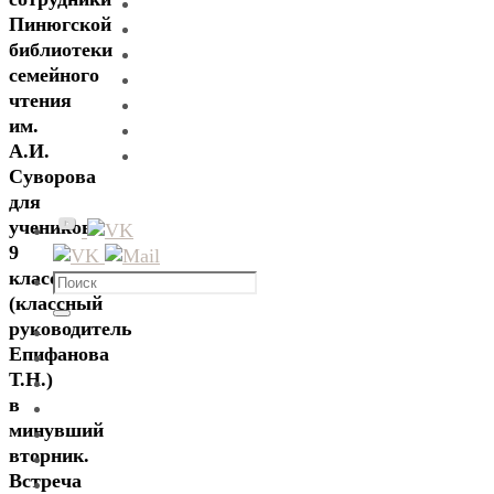
Пинюгской
библиотеки
семейного
чтения
им.
А.И.
Суворова
для
учеников
9
класса
Что
(классный
искать:
Поиск
руководитель
Епифанова
Т.Н.)
в
минувший
вторник.
Встреча