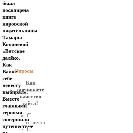
была
посвящена
книге
кировской
писательницы
Тамары
Копаневой
«Вятское
далёко.
Как
Опросы
Ванчё
себе
Как
невесту
оцениваете
выбирал».
качество
Вместе
сайта?
главными
героями
совершили
отлично
путешествие