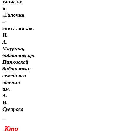
галчата»
и
«Галочка
–
считалочка».
Н.
А.
Маурина,
библиотекарь
Пинюгской
библиотеки
семейного
чтения
им.
А.
И.
Суворова
Кто