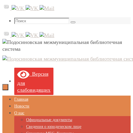
Перейти
к
содержимому
Что
Поиск
искать:
Версия
для
слабовидящих
Перейти
Главная
к
Новости
содержимому
О нас
Официальные документы
Сведения о юридическом лице