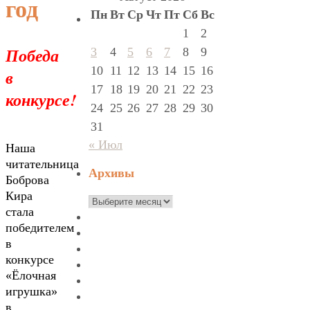
год
Пн
Вт
Ср
Чт
Пт
Сб
Вс
1
2
Победа
3
4
5
6
7
8
9
10
11
12
13
14
15
16
в
17
18
19
20
21
22
23
конкурсе!
24
25
26
27
28
29
30
31
« Июл
Наша
читательница
Архивы
Боброва
Кира
Архивы
стала
победителем
в
конкурсе
«Ёлочная
игрушка»
в