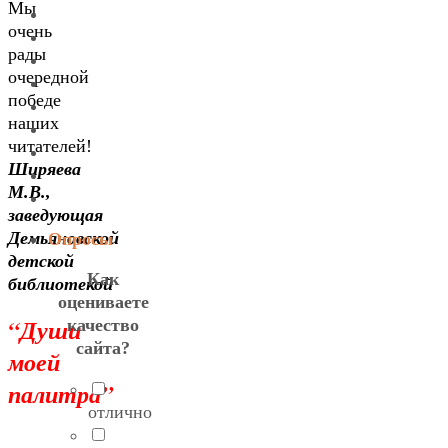
Мы
очень
рады
очередной
победе
наших
читателей!
Ширяева
М.В.,
заведующая
Демьяновской
Опросы
детской
Как
библиотекой
оцениваете
“Души
качество
сайта?
моей
палитра”
отлично