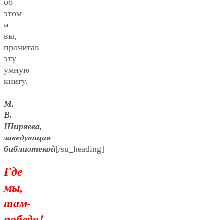
об
этом
и
вы,
прочитав
эту
умную
книгу.
М.
В.
Ширяева,
заведующая
библиотекой
[/su_heading]
Где
мы,
там-
победа!