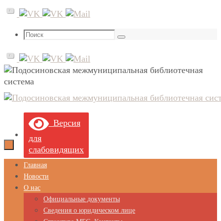
Перейти
к
содержимому
Что
Поиск
искать:
Версия
для
слабовидящих
Перейти
Главная
к
Новости
содержимому
О нас
Официальные документы
Сведения о юридическом лице