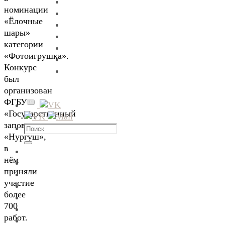
номинации
«Ёлочные
шары»
категории
«Фотоигрушка».
Конкурс
был
организован
ФГБУ
«Государственный
заповедник
Что
«Нургуш»,
искать:
Поиск
в
нём
приняли
участие
более
700
работ.