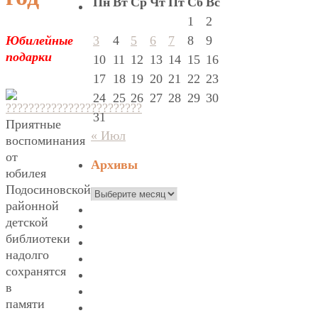
Пн
Вт
Ср
Чт
Пт
Сб
Вс
1
2
3
4
5
6
7
8
9
Юбилейные
подарки
10
11
12
13
14
15
16
17
18
19
20
21
22
23
24
25
26
27
28
29
30
31
Приятные
« Июл
воспоминания
от
Архивы
юбилея
Подосиновской
Архивы
районной
детской
библиотеки
надолго
сохранятся
в
памяти