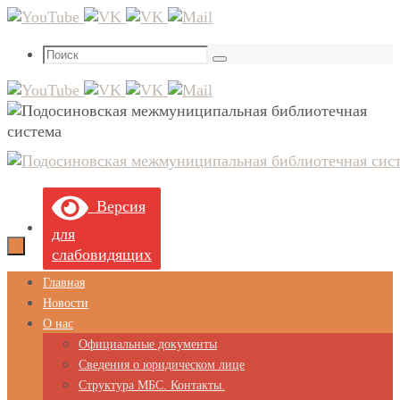
Перейти
к
Что
содержимому
Поиск
искать:
Версия
для
слабовидящих
Перейти
Главная
к
Новости
содержимому
О нас
Официальные документы
Сведения о юридическом лице
Структура МБС. Контакты.