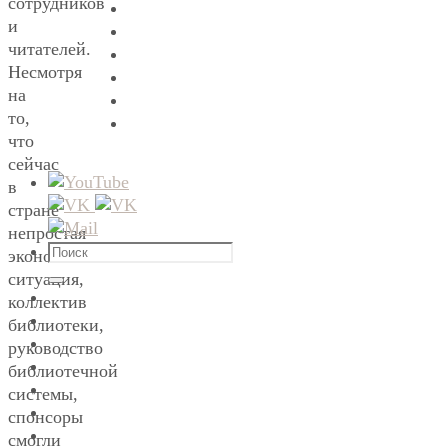
сотрудников
и
читателей.
Несмотря
на
то,
что
сейчас
в
стране
непростая
Что
экономическая
искать:
ситуация,
Поиск
коллектив
библиотеки,
руководство
библиотечной
системы,
спонсоры
смогли