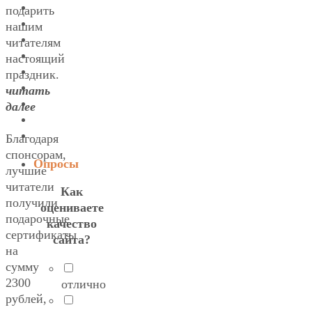
подарить
нашим
читателям
настоящий
праздник.
читать
далее
Благодаря
спонсорам,
Опросы
лучшие
читатели
Как
получили
оцениваете
подарочные
качество
сертификаты
сайта?
на
сумму
2300
отлично
рублей,