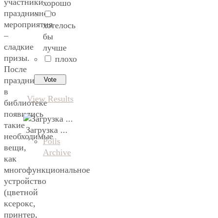
участники
хорошо
праздничного
мероприятия
хотелось
–
бы
сладкие
лучше
призы.
плохо
После
праздника
в
View Results
библиотеке
появились
такие
Загрузка ...
необходимые
Polls
вещи,
Archive
как
многофункциональное
устройство
(цветной
ксерокс,
принтер,