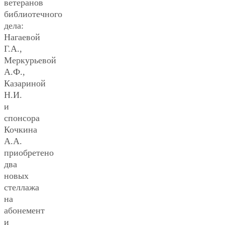
ветеранов
библиотечного
дела:
Нагаевой
Г.А.,
Меркурьевой
А.Ф.,
Казариной
Н.И.
и
спонсора
Кочкина
А.А.
приобретено
два
новых
стеллажа
на
абонемент
и