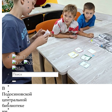
Что
искать:
Поиск
В
Подосиновской
центральной
библиотеке
им.