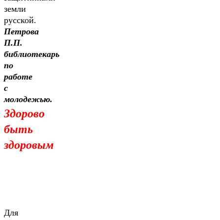
земли
русской.
Петрова
П.П.
библиотекарь
по
работе
с
молодежью.
Здорово
быть
здоровым
Для