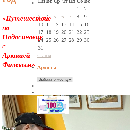
Пн
Вт
Ср
Чт
Пт
Сб
Вс
1
2
«Путешествие
3
4
5
6
7
8
9
10
11
12
13
14
15
16
по
17
18
19
20
21
22
23
Подосиновцу
24
25
26
27
28
29
30
с
31
Аркашей
« Июл
Филевым»
Архивы
Архивы