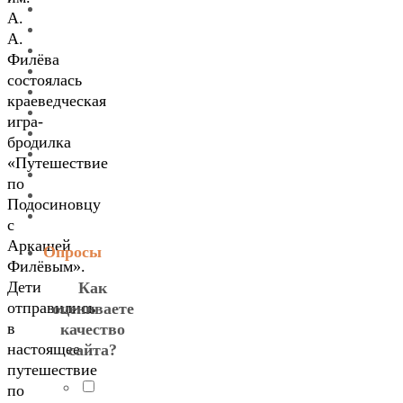
А.
А.
Филёва
состоялась
краеведческая
игра-
бродилка
«Путешествие
по
Подосиновцу
с
Аркашей
Опросы
Филёвым».
Дети
Как
отправились
оцениваете
в
качество
настоящее
сайта?
путешествие
по