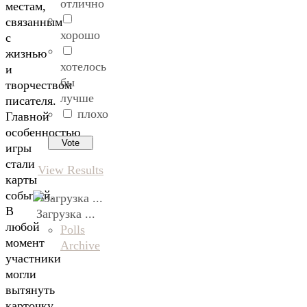
отлично
местам,
связанным
хорошо
с
жизнью
хотелось
и
бы
творчеством
лучше
писателя.
плохо
Главной
особенностью
игры
стали
View Results
карты
событий.
В
Загрузка ...
любой
Polls
момент
Archive
участники
могли
вытянуть
карточку