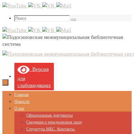
Перейти
к
Что
содержимому
Поиск
искать:
Версия
для
слабовидящих
Перейти
Главная
к
Новости
содержимому
О нас
Официальные документы
Сведения о юридическом лице
Структура МБС. Контакты.