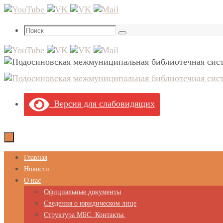
Перейти
к
Что
содержимому
Поиск
искать:
Версия для слабовидящих
Перейти
Главная
к
Новости
содержимому
О нас
Официальные документы
Сведения о юридическом лице
Структура МБС. Контакты.