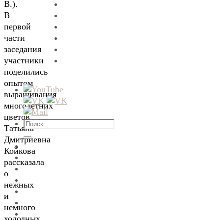
В.).
В
первой
части
заседания
участники
поделились
опытом
выращивания
многолетних
цветов.
Что
Татьяна
искать:
Дмитриевна
Поиск
Койкова
рассказала
о
нежных
и
немного
холодных