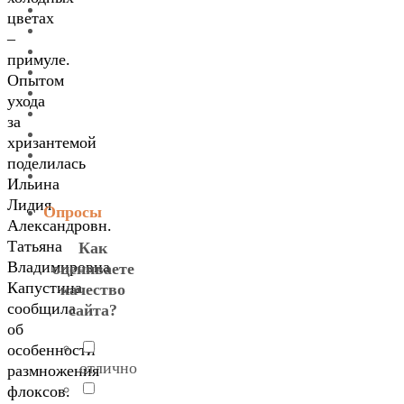
цветах
–
примуле.
Опытом
ухода
за
хризантемой
поделилась
Ильина
Лидия
Опросы
Александровн.
Татьяна
Как
Владимировна
оцениваете
Капустина
качество
сообщила
сайта?
об
особенности
отлично
размножения
флоксов.