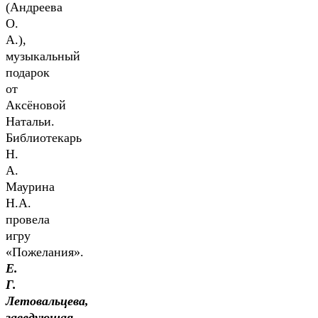
(Андреева
О.
А.),
музыкальный
подарок
от
Аксёновой
Натальи.
Библиотекарь
Н.
А.
Маурина
Н.А.
провела
игру
«Пожелания».
Е.
Г.
Летовальцева,
заведующая