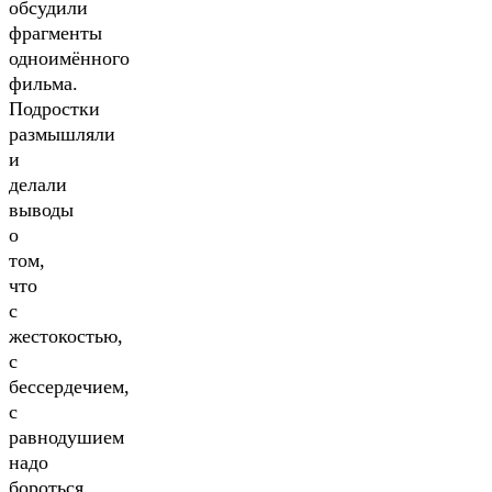
обсудили
фрагменты
одноимённого
фильма.
Подростки
размышляли
и
делали
выводы
о
том,
что
с
жестокостью,
с
бессердечием,
с
равнодушием
надо
бороться.