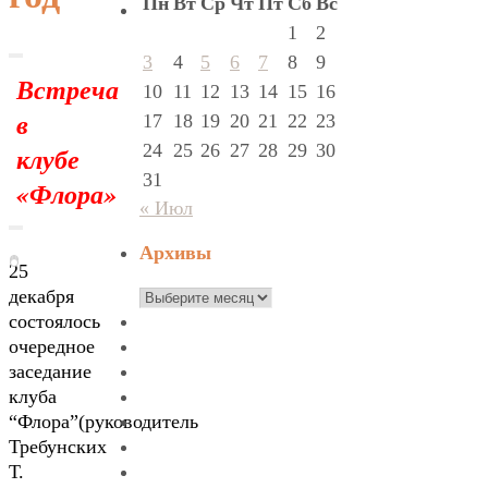
Пн
Вт
Ср
Чт
Пт
Сб
Вс
1
2
3
4
5
6
7
8
9
Встреча
10
11
12
13
14
15
16
в
17
18
19
20
21
22
23
24
25
26
27
28
29
30
клубе
31
«Флора»
« Июл
Архивы
25
Архивы
декабря
состоялось
очередное
заседание
клуба
“Флора”(руководитель
Требунских
Т.