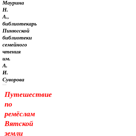
Маурина
Н.
А.,
библиотекарь
Пинюгской
библиотеки
семейного
чтения
им.
А.
И.
Суворова
Путешествие
по
ремёслам
Вятской
земли