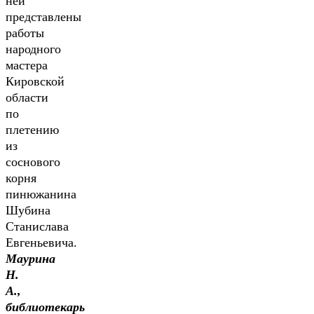
ней
представлены
работы
народного
мастера
Кировской
области
по
плетению
из
соснового
корня
пинюжанина
Шубина
Станислава
Евгеньевича.
Маурина
Н.
А.,
библиотекарь