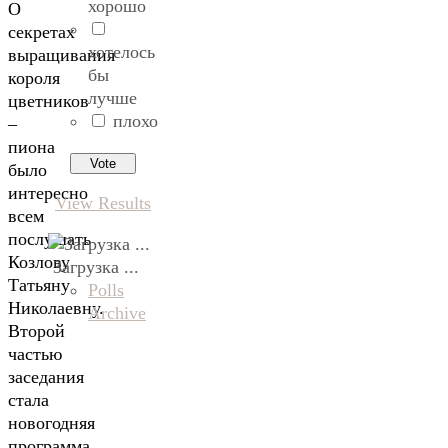
хорошо
О
секретах
хотелось
выращивания
бы
короля
лучше
цветников
плохо
–
пиона
было
интересно
View Results
всем
послушать
Козлову
Загрузка ...
Татьяну
Polls
Николаевну.
Archive
Второй
частью
заседания
стала
новогодняя
программа