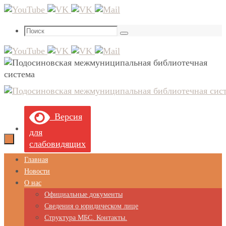
Перейти
к
Что
содержимому
Поиск
искать:
Версия
для
слабовидящих
Перейти
Главная
к
Новости
содержимому
О нас
Официальные документы
Сведения о юридическом лице
Структура МБС. Контакты.