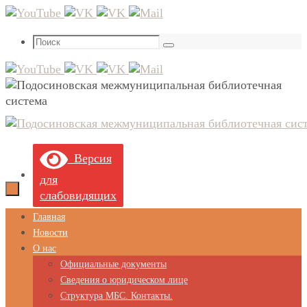
Перейти
к
Что
содержимому
Поиск
искать:
Версия
для
слабовидящих
Перейти
Главная
к
Новости
содержимому
О нас
Официальные документы
Сведения о юридическом лице
Структура МБС. Контакты.