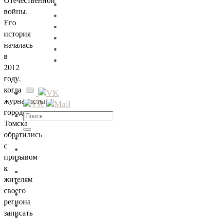
войны.
Его
история
началась
в
2012
году,
когда
журналисты
города
Что
Томска
искать:
Поиск
обратились
с
призывом
к
жителям
своего
региона
записать