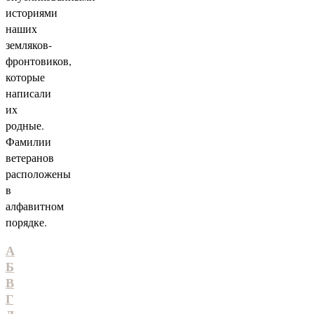
историями
наших
земляков-
фронтовиков,
которые
написали
их
родные.
Фамилии
ветеранов
расположены
в
алфавитном
порядке.
А
Б
В
Г