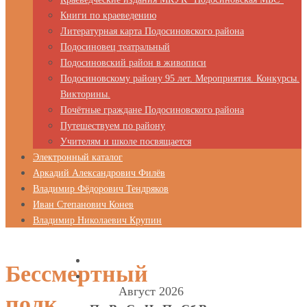
Книги по краеведению
Литературная карта Подосиновского района
Подосиновец театральный
Подосиновский район в живописи
Подосиновскому району 95 лет. Мероприятия. Конкурсы.
Викторины.
Почётные граждане Подосиновского района
Путешествуем по району
Учителям и школе посвящается
Электронный каталог
Аркадий Александрович Филёв
Владимир Фёдорович Тендряков
Иван Степанович Конев
Владимир Николаевич Крупин
Бессмертный
Август 2026
полк