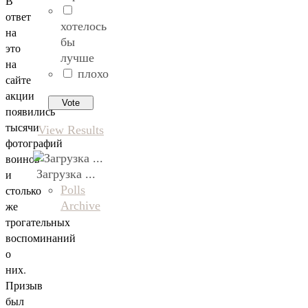
В
ответ
хотелось
на
бы
это
лучше
на
плохо
сайте
акции
появились
тысячи
View Results
фотографий
воинов
Загрузка ...
и
Polls
столько
Archive
же
трогательных
воспоминаний
о
них.
Призыв
был