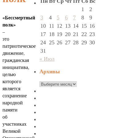
Пн
Вт
Ср
Чт
Пт
Сб
Вс
1
2
«Бессмертный
3
4
5
6
7
8
9
полк»
10
11
12
13
14
15
16
–
17
18
19
20
21
22
23
это
24
25
26
27
28
29
30
патриотическое
31
движение,
« Июл
гражданская
инициатива,
Архивы
целью
которого
Архивы
является
сохранение
народной
памяти
об
участниках
Великой
Отечественной