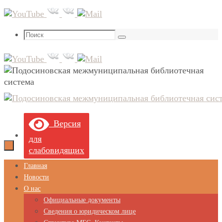
Перейти
к
содержимому
Что
Поиск
искать:
Версия
для
слабовидящих
Перейти
Главная
к
Новости
содержимому
О нас
Официальные документы
Сведения о юридическом лице