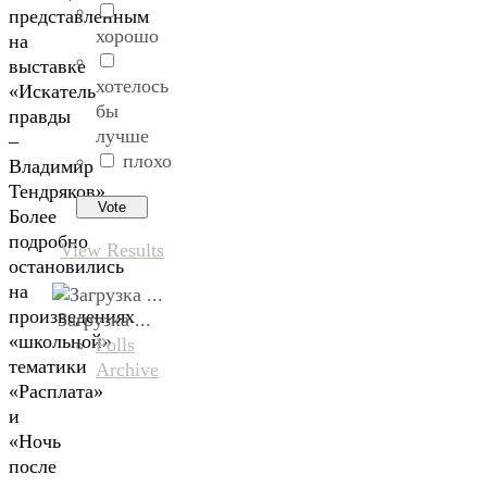
представленным
хорошо
на
выставке
хотелось
«Искатель
бы
правды
лучше
–
плохо
Владимир
Тендряков».
Более
подробно
View Results
остановились
на
произведениях
Загрузка ...
«школьной»
Polls
тематики
Archive
«Расплата»
и
«Ночь
после