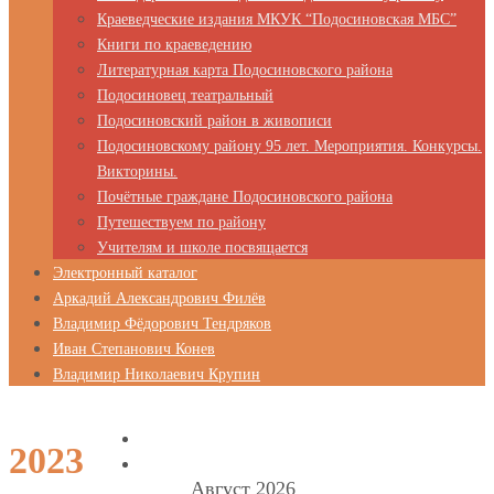
Краеведческие издания МКУК “Подосиновская МБС”
Книги по краеведению
Литературная карта Подосиновского района
Подосиновец театральный
Подосиновский район в живописи
Подосиновскому району 95 лет. Мероприятия. Конкурсы.
Викторины.
Почётные граждане Подосиновского района
Путешествуем по району
Учителям и школе посвящается
Электронный каталог
Аркадий Александрович Филёв
Владимир Фёдорович Тендряков
Иван Степанович Конев
Владимир Николаевич Крупин
2023
Август 2026