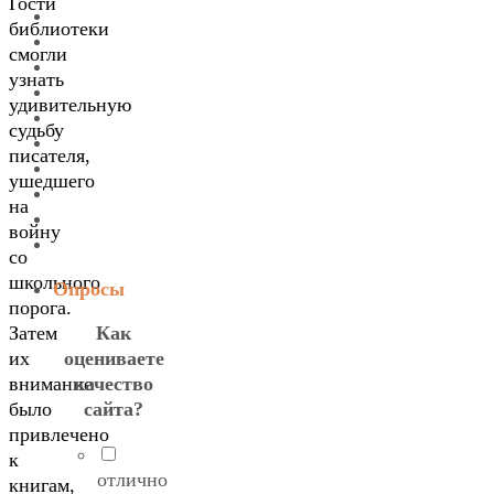
Гости
библиотеки
смогли
узнать
удивительную
судьбу
писателя,
ушедшего
на
войну
со
школьного
Опросы
порога.
Как
Затем
оцениваете
их
качество
внимание
сайта?
было
привлечено
к
отлично
книгам,