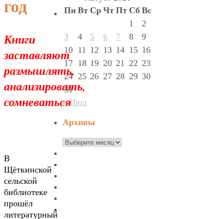
год
Пн
Вт
Ср
Чт
Пт
Сб
Вс
1
2
Книги
3
4
5
6
7
8
9
10
11
12
13
14
15
16
заставляют
17
18
19
20
21
22
23
размышлять,
24
25
26
27
28
29
30
анализировать,
31
сомневаться
« Июл
Архивы
Архивы
В
Щёткинской
сельской
библиотеке
прошёл
литературный