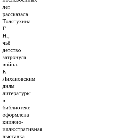
лет
рассказала
Толстухина
Г.
Н.,
чьё
детство
затронула
война.
К
Лихановским
дням
литературы
в
библиотеке
оформлена
книжно-
иллюстративная
выставка