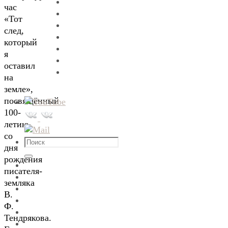
час
«Тот
след,
который
я
оставил
на
земле»,
посвящённый
100-
летию
со
Что
дня
искать:
рождения
Поиск
писателя-
земляка
В.
Ф.
Тендрякова.