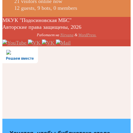
21 visitors online now
12 guests,
9 bots,
0 members
МКУК "Подосиновская МБС"
Авторские права защищены, 2026
Работает на
Nirvana
&
WordPress.
Решаем вместе