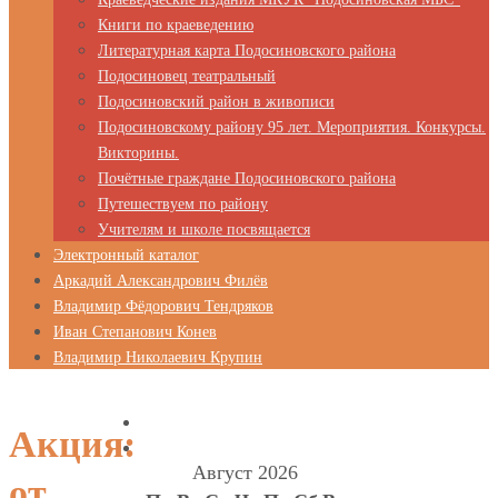
Книги по краеведению
Литературная карта Подосиновского района
Подосиновец театральный
Подосиновский район в живописи
Подосиновскому району 95 лет. Мероприятия. Конкурсы.
Викторины.
Почётные граждане Подосиновского района
Путешествуем по району
Учителям и школе посвящается
Электронный каталог
Аркадий Александрович Филёв
Владимир Фёдорович Тендряков
Иван Степанович Конев
Владимир Николаевич Крупин
Акция:
Август 2026
от