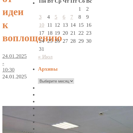
Пн
Вт
Ср
Чт
Пт
Сб
Вс
1
2
идеи
3
4
5
6
7
8
9
к
10
11
12
13
14
15
16
17
18
19
20
21
22
23
воплощению
24
25
26
27
28
29
30
31
24.01.2025
« Июл
-
Архивы
10:30
24.01.2025
Архивы