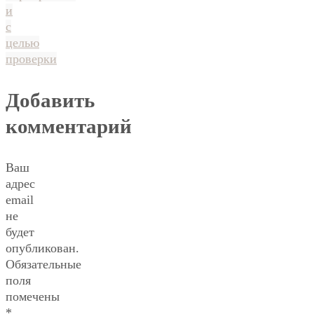
и
с
целью
проверки
Добавить
комментарий
Ваш
адрес
email
не
будет
опубликован.
Обязательные
поля
помечены
*