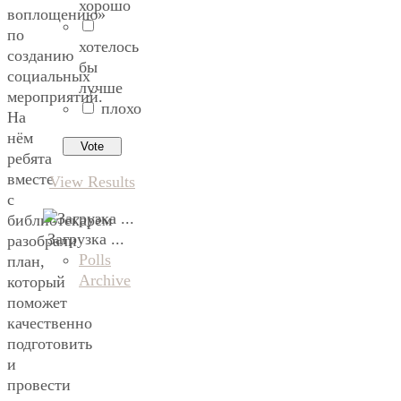
хорошо
воплощению»
по
хотелось
созданию
бы
социальных
лучше
мероприятий.
плохо
На
нём
ребята
вместе
View Results
с
библиотекарем
Загрузка ...
разобрали
Polls
план,
Archive
который
поможет
качественно
подготовить
и
провести