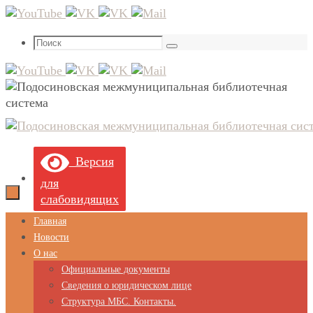
Перейти
к
Что
содержимому
Поиск
искать:
Версия
для
слабовидящих
Перейти
Главная
к
Новости
содержимому
О нас
Официальные документы
Сведения о юридическом лице
Структура МБС. Контакты.