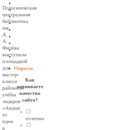
Подосиновская
центральная
библиотека
им.
А.
А.
Филёва
выступила
площадкой
для
Опросы
мастер-
Как
класса
оцениваете
районной
качество
учёбы
сайта?
лидеров
«Акция:
от
отлично
идеи
к