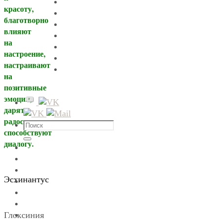
красоту,
благотворно
влияют
на
настроение,
настраивают
на
позитивные
эмоции,
дарят
радость,
Что
способствуют
искать:
диалогу.
Поиск
Эсхинантус
Глоксиния