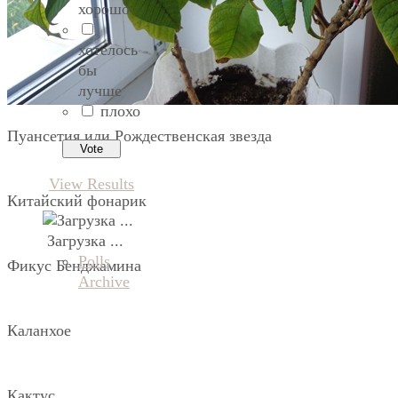
хорошо
хотелось
бы
лучше
плохо
Пуансетия или Рождественская звезда
View Results
Китайский фонарик
Загрузка ...
Polls
Фикус Бенджамина
Archive
Каланхое
Кактус