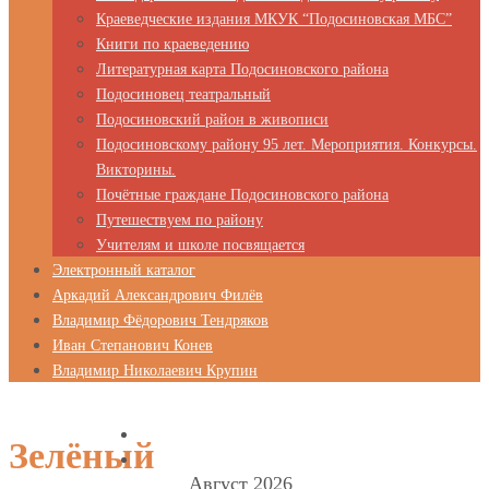
Краеведческие издания МКУК “Подосиновская МБС”
Книги по краеведению
Литературная карта Подосиновского района
Подосиновец театральный
Подосиновский район в живописи
Подосиновскому району 95 лет. Мероприятия. Конкурсы.
Викторины.
Почётные граждане Подосиновского района
Путешествуем по району
Учителям и школе посвящается
Электронный каталог
Аркадий Александрович Филёв
Владимир Фёдорович Тендряков
Иван Степанович Конев
Владимир Николаевич Крупин
Зелёный
Август 2026