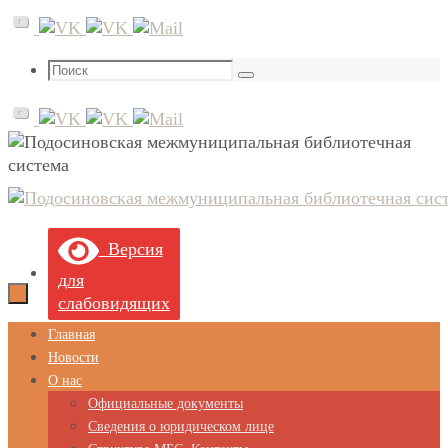
Перейти
к
содержимому
Что
Поиск
искать:
Версия
для
слабовидящих
Перейти
Главная
к
Новости
содержимому
О нас
Официальные документы
Сведения о юридическом лице