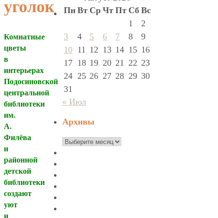
уголок
Пн
Вт
Ср
Чт
Пт
Сб
Вс
1
2
Комнатные
3
4
5
6
7
8
9
цветы
10
11
12
13
14
15
16
в
17
18
19
20
21
22
23
интерьерах
24
25
26
27
28
29
30
Подосиновской
31
центральной
« Июл
библиотеки
им.
Архивы
А.
Филёва
Архивы
и
районной
детской
библиотеки
создают
уют
и