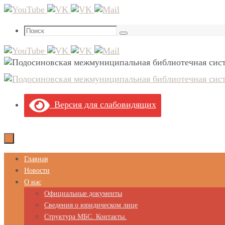
Перейти
к
Что
содержимому
Поиск
искать:
Версия для слабовидящих
Перейти
Главная
к
Новости
содержимому
О нас
Официальные документы
Сведения о юридическом лице
Структура МБС. Контакты.