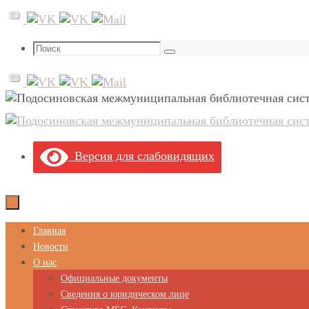
Перейти
к
содержимому
Что
Поиск
искать:
Версия для слабовидящих
Перейти
Главная
к
Новости
содержимому
О нас
Официальные документы
Сведения о юридическом лице