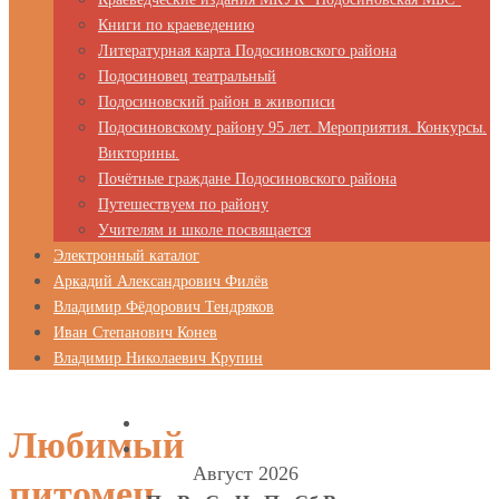
Книги по краеведению
Литературная карта Подосиновского района
Подосиновец театральный
Подосиновский район в живописи
Подосиновскому району 95 лет. Мероприятия. Конкурсы.
Викторины.
Почётные граждане Подосиновского района
Путешествуем по району
Учителям и школе посвящается
Электронный каталог
Аркадий Александрович Филёв
Владимир Фёдорович Тендряков
Иван Степанович Конев
Владимир Николаевич Крупин
Любимый
Август 2026
питомец