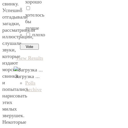
хорошо
свинку.
Успешно
хотелось
отгадывали
бы
загадки,
лучше
рассматривали
плохо
иллюстрации,
слушали
звуки,
которые
View Results
издают
морские
свинки
Загрузка ...
и
Polls
попытались
Archive
нарисовать
этих
милых
зверушек.
Некоторые