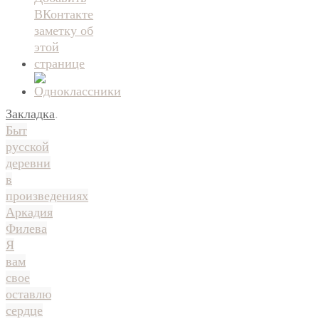
Закладка
.
Быт
русской
деревни
в
произведениях
Аркадия
Филева
Я
вам
свое
оставлю
сердце