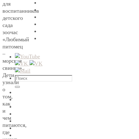
для
воспитанников
детского
сада
зоочас
«Любимый
питомец
–
морская
свинка».
Дети
Что
узнали
искать:
о
Поиск
том,
как
и
чем
питаются,
где