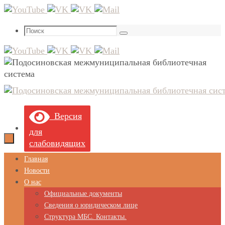
Перейти
к
Что
содержимому
Поиск
искать:
Версия
для
слабовидящих
Перейти
Главная
к
Новости
содержимому
О нас
Официальные документы
Сведения о юридическом лице
Структура МБС. Контакты.