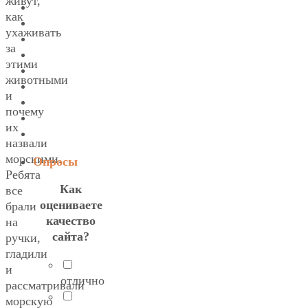
живут,
как
ухаживать
за
этими
животными
и
почему
их
назвали
морскими.
Опросы
Ребята
Как
все
оцениваете
брали
качество
на
сайта?
ручки,
гладили
и
отлично
рассматривали
морскую