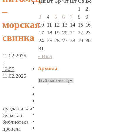
Пн
Вт
Ср
Чт
Пт
Сб
Вс
1
2
–
3
4
5
6
7
8
9
морская
10
11
12
13
14
15
16
17
18
19
20
21
22
23
свинка
24
25
26
27
28
29
30
31
11.02.2025
« Июл
-
Архивы
13:55
11.02.2025
Архивы
Лунданкская
сельская
библиотека
провела