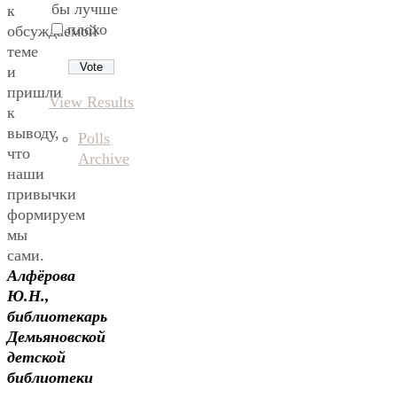
бы лучше
к
плохо
обсуждаемой
теме
и
пришли
View Results
к
выводу,
Polls
что
Archive
наши
привычки
формируем
мы
сами.
Алфёрова
Ю.Н.,
библиотекарь
Демьяновской
детской
библиотеки