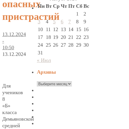
опасных
Пн
Вт
Ср
Чт
Пт
Сб
Вс
1
2
пристрастий
3
4
5
6
7
8
9
10
11
12
13
14
15
16
13.12.2024
17
18
19
20
21
22
23
-
24
25
26
27
28
29
30
10:50
31
13.12.2024
« Июл
Архивы
Архивы
Для
учеников
8
«Б»
класса
Демьяновской
средней