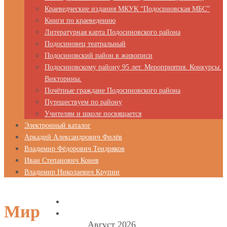
Краеведческие издания МКУК “Подосиновская МБС”
Книги по краеведению
Литературная карта Подосиновского района
Подосиновец театральный
Подосиновский район в живописи
Подосиновскому району 95 лет. Мероприятия. Конкурсы.
Викторины.
Почётные граждане Подосиновского района
Путешествуем по району
Учителям и школе посвящается
Электронный каталог
Аркадий Александрович Филёв
Владимир Фёдорович Тендряков
Иван Степанович Конев
Владимир Николаевич Крупин
Мир
Август 2026