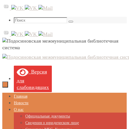
Перейти
к
содержимому
Что
Поиск
искать:
Версия
для
слабовидящих
Перейти
Главная
к
Новости
содержимому
О нас
Официальные документы
Сведения о юридическом лице