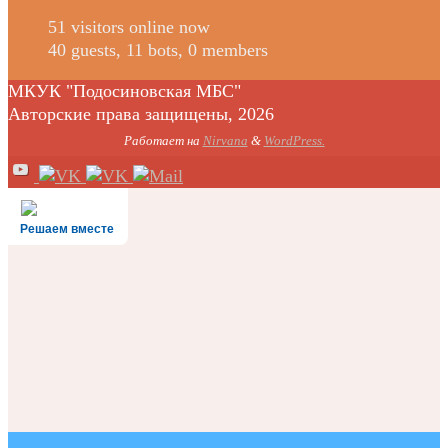
51 visitors online now
40 guests,
11 bots,
0 members
МКУК "Подосиновская МБС"
Авторские права защищены, 2026
Работает на
Nirvana
&
WordPress.
Решаем вместе