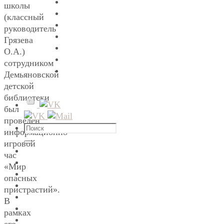
школы
(классный
руководитель
Грязева
О.А.)
сотрудником
Демьяновской
детской
библиотеки
был
проведен
Что
информационно-
искать:
игровой
Поиск
час
«Мир
опасных
пристрастий».
В
рамках