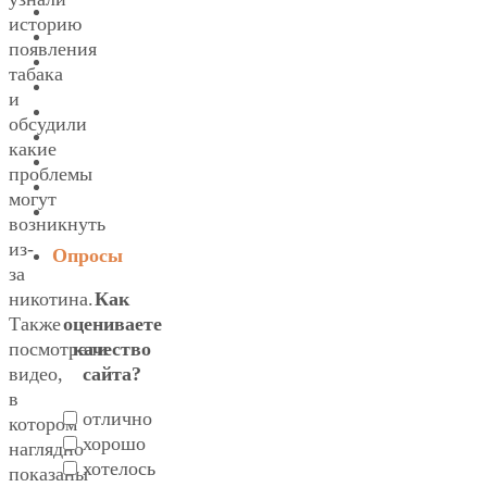
историю
появления
табака
и
обсудили
какие
проблемы
могут
возникнуть
из-
Опросы
за
Как
никотина.
оцениваете
Также
качество
посмотрели
сайта?
видео,
в
отлично
котором
хорошо
наглядно
хотелось
показаны