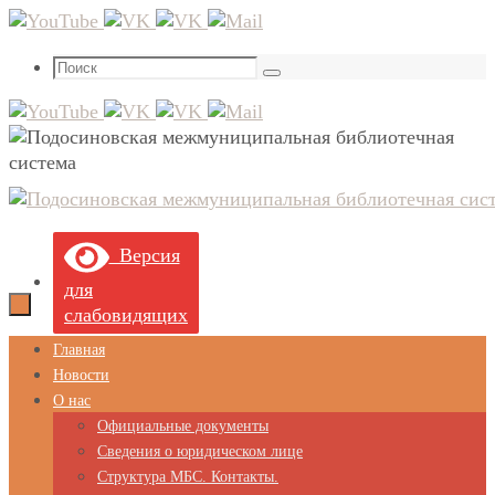
Перейти
к
Что
содержимому
Поиск
искать:
Версия
для
слабовидящих
Перейти
Главная
к
Новости
содержимому
О нас
Официальные документы
Сведения о юридическом лице
Структура МБС. Контакты.