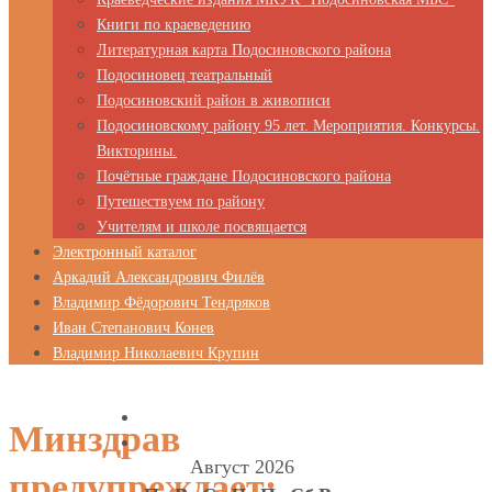
Книги по краеведению
Литературная карта Подосиновского района
Подосиновец театральный
Подосиновский район в живописи
Подосиновскому району 95 лет. Мероприятия. Конкурсы.
Викторины.
Почётные граждане Подосиновского района
Путешествуем по району
Учителям и школе посвящается
Электронный каталог
Аркадий Александрович Филёв
Владимир Фёдорович Тендряков
Иван Степанович Конев
Владимир Николаевич Крупин
Минздрав
Август 2026
предупреждает: