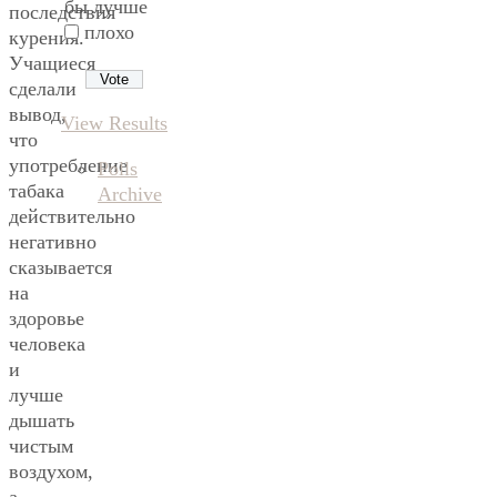
бы лучше
последствия
плохо
курения.
Учащиеся
сделали
вывод,
View Results
что
употребление
Polls
табака
Archive
действительно
негативно
сказывается
на
здоровье
человека
и
лучше
дышать
чистым
воздухом,