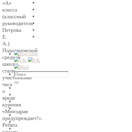
«А»
класса
(классный
руководитель
Петрова
Е.
А.)
Подосиновской
средней
школы
стали
Что
участниками
искать:
часа
Поиск
о
вреде
курения
«Минздрав
предупреждает!».
Ребята
узнали