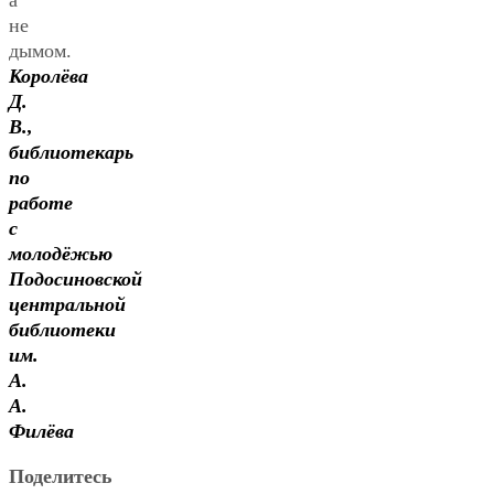
а
не
дымом.
Королёва
Д.
В.,
библиотекарь
по
работе
с
молодёжью
Подосиновской
центральной
библиотеки
им.
А.
А.
Филёва
Поделитесь