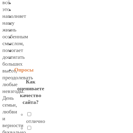
всё
это
наполняет
нашу
жизнь
особенным
смыслом,
помогает
достигать
больших
Опросы
высот,
преодолевать
Как
любые
оцениваете
невзгоды.
качество
День
сайта?
семьи,
любви
и
отлично
верности
буквально