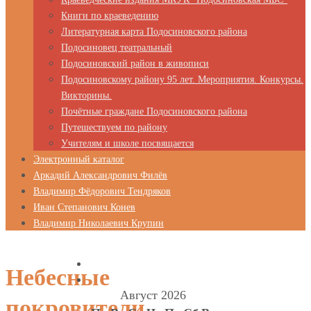
Книги по краеведению
Литературная карта Подосиновского района
Подосиновец театральный
Подосиновский район в живописи
Подосиновскому району 95 лет. Мероприятия. Конкурсы.
Викторины.
Почётные граждане Подосиновского района
Путешествуем по району
Учителям и школе посвящается
Электронный каталог
Аркадий Александрович Филёв
Владимир Фёдорович Тендряков
Иван Степанович Конев
Владимир Николаевич Крупин
Небесные
Август 2026
покровители