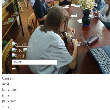
Что
искать:
Поиск
Семья,
дом,
близкие
и
родные
–