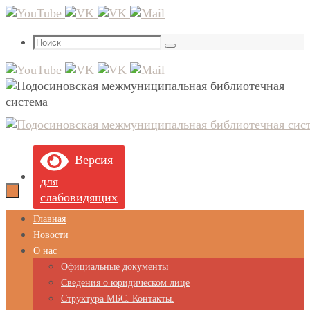
Перейти
к
Что
содержимому
Поиск
искать:
Версия
для
слабовидящих
Перейти
Главная
к
Новости
содержимому
О нас
Официальные документы
Сведения о юридическом лице
Структура МБС. Контакты.