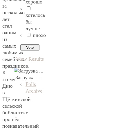
хорошо
за
несколько
хотелось
лет
бы
стал
лучше
одним
плохо
из
самых
любимых
View Results
семейных
праздников.
К
Загрузка ...
этому
Polls
Дню
Archive
в
Щёткинской
сельской
библиотеке
прошёл
познавательный