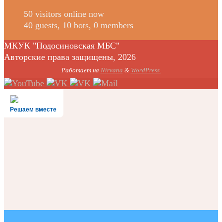
50 visitors online now
40 guests,
10 bots,
0 members
МКУК "Подосиновская МБС"
Авторские права защищены, 2026
Работает на
Nirvana
&
WordPress.
Решаем вместе