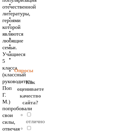
популяризация
отечественной
литературы,
героями
которой
являются
любящие
семьи.
Учащиеся
5
класса
Опросы
(классный
руководитель
Как
Поп
оцениваете
Г.
качество
М.)
сайта?
попробовали
свои
отлично
силы,
отвечая