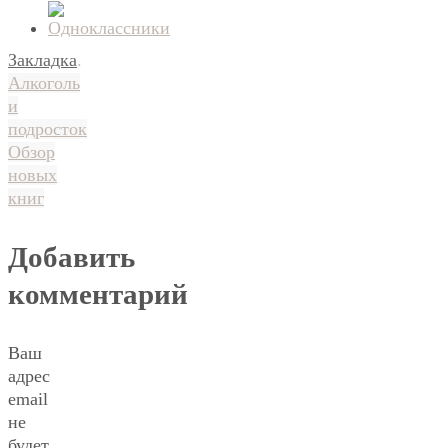
Закладка
.
Алкоголь
и
подросток
Обзор
новых
книг
Добавить
комментарий
Ваш
адрес
email
не
будет