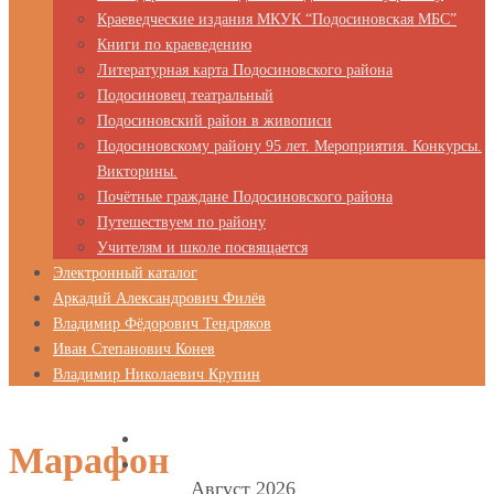
Краеведческие издания МКУК “Подосиновская МБС”
Книги по краеведению
Литературная карта Подосиновского района
Подосиновец театральный
Подосиновский район в живописи
Подосиновскому району 95 лет. Мероприятия. Конкурсы.
Викторины.
Почётные граждане Подосиновского района
Путешествуем по району
Учителям и школе посвящается
Электронный каталог
Аркадий Александрович Филёв
Владимир Фёдорович Тендряков
Иван Степанович Конев
Владимир Николаевич Крупин
Марафон
Август 2026