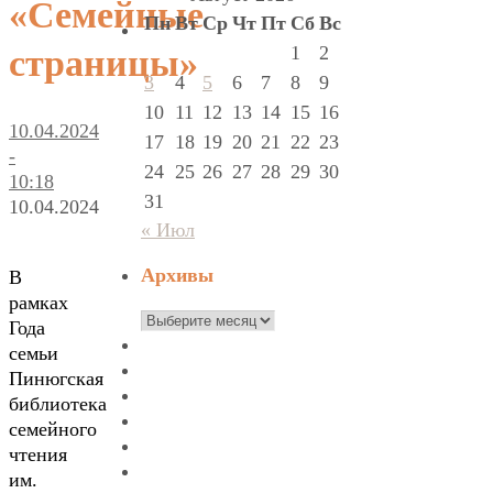
«Семейные
Пн
Вт
Ср
Чт
Пт
Сб
Вс
1
2
страницы»
3
4
5
6
7
8
9
10
11
12
13
14
15
16
10.04.2024
17
18
19
20
21
22
23
-
24
25
26
27
28
29
30
10:18
31
10.04.2024
« Июл
Архивы
В
рамках
Архивы
Года
семьи
Пинюгская
библиотека
семейного
чтения
им.