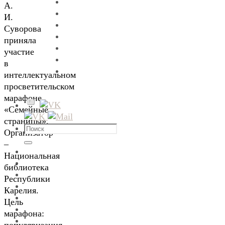
А.
И.
Суворова
приняла
участие
в
интеллектуальном
просветительском
марафоне
«Семейные
страницы».
Что
Организатор
искать:
–
Поиск
Национальная
библиотека
Республики
Карелия.
Цель
марафона: