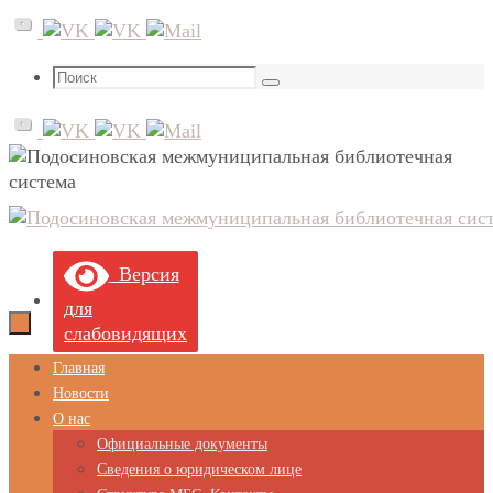
Перейти
к
содержимому
Что
Поиск
искать:
Версия
для
слабовидящих
Перейти
Главная
к
Новости
содержимому
О нас
Официальные документы
Сведения о юридическом лице