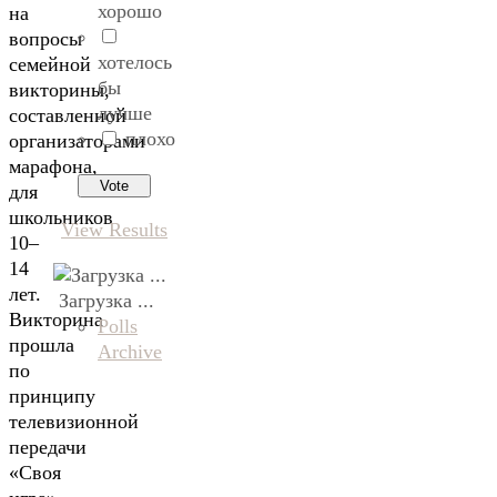
хорошо
на
вопросы
хотелось
семейной
бы
викторины,
лучше
составленной
плохо
организаторами
марафона,
для
школьников
View Results
10–
14
лет.
Загрузка ...
Викторина
Polls
прошла
Archive
по
принципу
телевизионной
передачи
«Своя