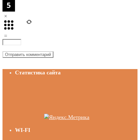
×
=
Статистика сайта
WI-FI