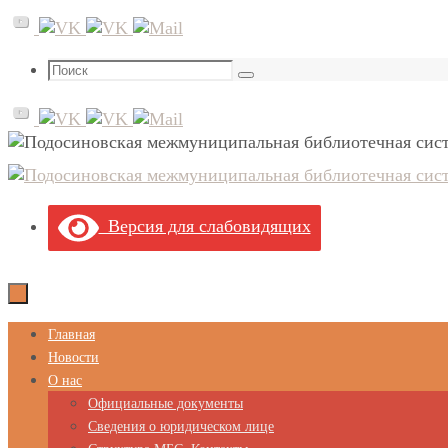
Перейти
к
содержимому
Что
Поиск
искать:
Версия для слабовидящих
Перейти
Главная
к
Новости
содержимому
О нас
Официальные документы
Сведения о юридическом лице