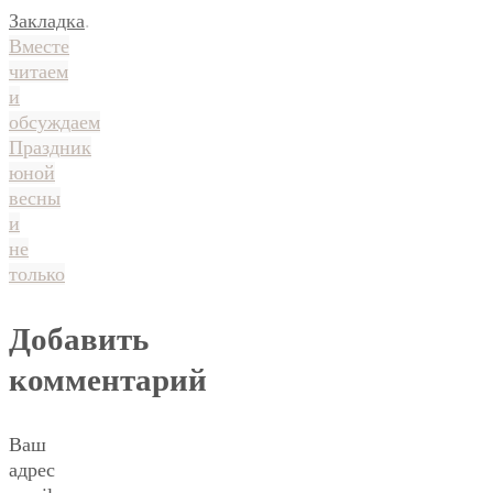
Закладка
.
Вместе
читаем
и
обсуждаем
Праздник
юной
весны
и
не
только
Добавить
комментарий
Ваш
адрес