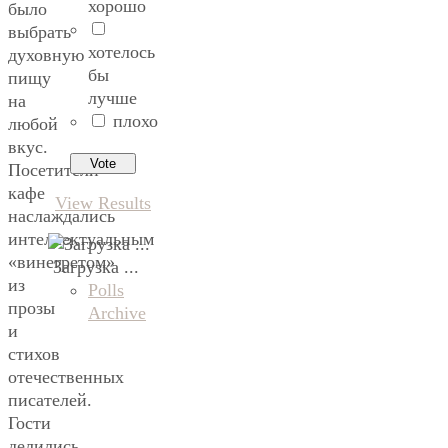
хорошо
было
выбрать
хотелось
духовную
бы
пищу
лучше
на
плохо
любой
вкус.
Посетители
кафе
View Results
наслаждались
интеллектуальным
«винегретом»
Загрузка ...
из
Polls
прозы
Archive
и
стихов
отечественных
писателей.
Гости
делились