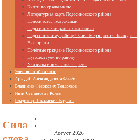
Книги по краеведению
Литературная карта Подосиновского района
Подосиновец театральный
Подосиновский район в живописи
Подосиновскому району 95 лет. Мероприятия. Конкурсы.
Викторины.
Почётные граждане Подосиновского района
Путешествуем по району
Учителям и школе посвящается
Электронный каталог
Аркадий Александрович Филёв
Владимир Фёдорович Тендряков
Иван Степанович Конев
Владимир Николаевич Крупин
Сила
Август 2026
слова