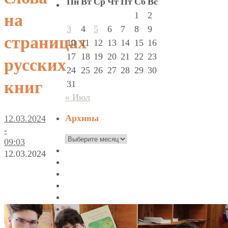
Пн
Вт
Ср
Чт
Пт
Сб
Вс
1
2
на
3
4
5
6
7
8
9
страницах
10
11
12
13
14
15
16
17
18
19
20
21
22
23
русских
24
25
26
27
28
29
30
книг
31
« Июл
Архивы
12.03.2024
-
Архивы
09:03
12.03.2024