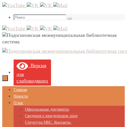
Перейти
к
Что
содержимому
Поиск
искать:
Версия
для
слабовидящих
Перейти
Главная
к
Новости
содержимому
О нас
Официальные документы
Сведения о юридическом лице
Структура МБС. Контакты.