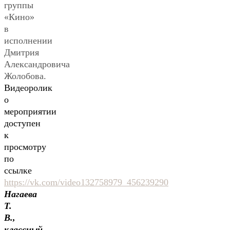
группы
«Кино»
в
исполнении
Дмитрия
Александровича
Жолобова.
Видеоролик
о
мероприятии
доступен
к
просмотру
по
ссылке
https://vk.com/video132758979_456239290
Нагаева
Т.
В.,
классный