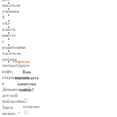
писателя
ученики
9
«А»
класса
вместе
с
родителями
посетили
уютное
Опросы
литературное
кафе,
Как
открывшееся
оцениваете
в
качество
Демьяновской
сайта?
детской
библиотеке.
отлично
Здесь
можно