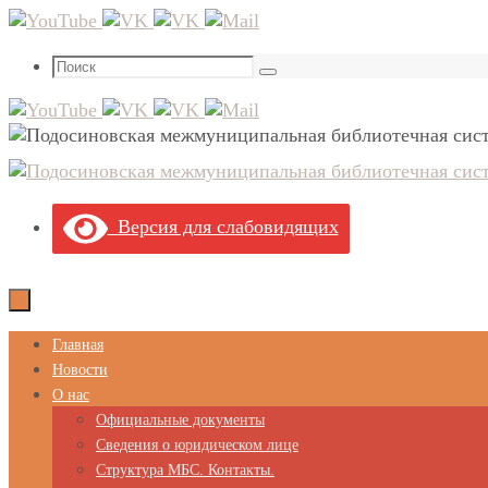
Перейти
к
Что
содержимому
Поиск
искать:
Версия для слабовидящих
Перейти
Главная
к
Новости
содержимому
О нас
Официальные документы
Сведения о юридическом лице
Структура МБС. Контакты.