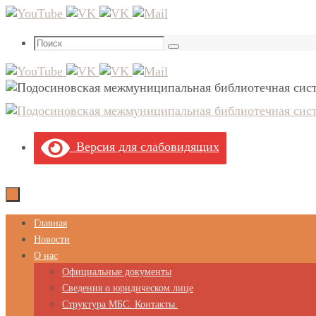
Перейти
к
Что
содержимому
Поиск
искать:
Версия для слабовидящих
Перейти
Главная
к
Новости
содержимому
О нас
Официальные документы
Сведения о юридическом лице
Структура МБС. Контакты.