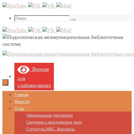
Перейти
к
Что
содержимому
Поиск
искать:
Версия
для
слабовидящих
Перейти
Главная
к
Новости
содержимому
О нас
Официальные документы
Сведения о юридическом лице
Структура МБС. Контакты.