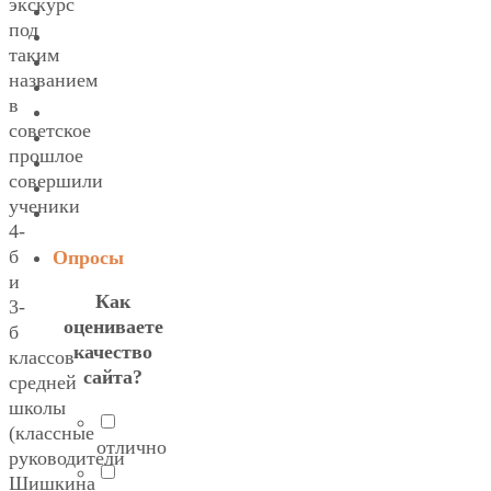
экскурс
под
таким
названием
в
советское
прошлое
совершили
ученики
4-
б
Опросы
и
Как
3-
оцениваете
б
качество
классов
сайта?
средней
школы
(классные
отлично
руководители
Шишкина