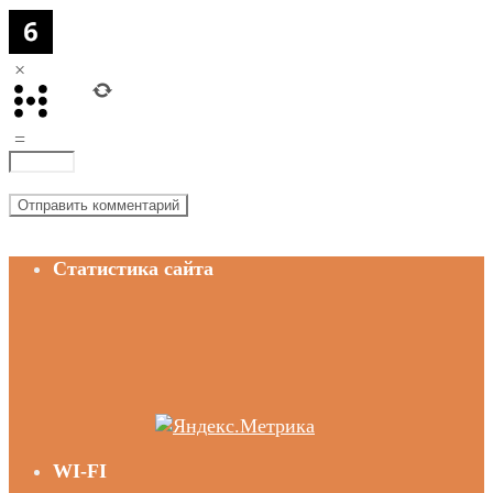
×
=
Статистика сайта
WI-FI