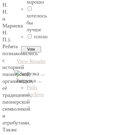
хорошо
Н.
Н.
хотелось
и
бы
Мариева
лучше
Н.
плохо
П.).
Ребята
познакомились
с
View Results
историей
пионерской
Загрузка ...
организации,
Polls
её
Archive
традициями,
пионерской
символикой
и
атрибутами.
Также