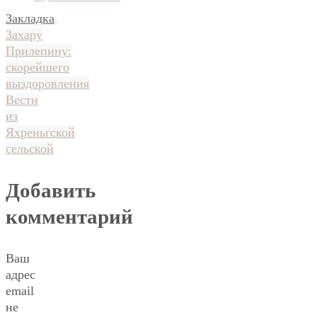
Закладка
.
Захару
Прилепину:
скорейшего
выздоровления
Вести
из
Яхреньгской
сельской
Добавить
комментарий
Ваш
адрес
email
не