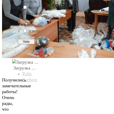
хорошо
хотелось
бы
лучше
плохо
View Results
Загрузка ...
Polls
Archive
Получились
замечательные
работы!
Очень
рады,
что