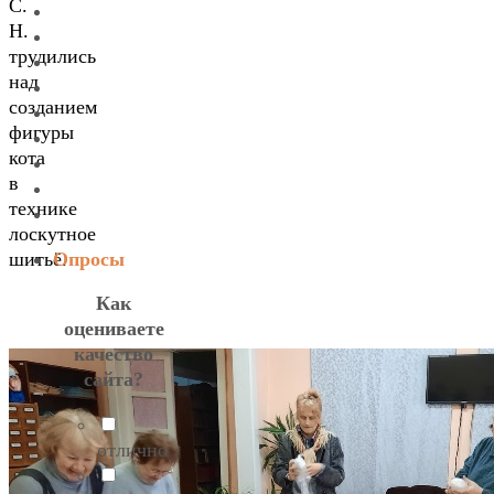
С.
Н.
трудились
над
созданием
фигуры
кота
в
технике
лоскутное
Опросы
шитьё.
Как
оцениваете
качество
сайта?
отлично