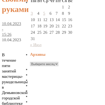
Пн
Вт
Ср
Чт
Пт
Сб
Вс
1
2
руками
3
4
5
6
7
8
9
10
11
12
13
14
15
16
10.04.2023
17
18
19
20
21
22
23
-
24
25
26
27
28
29
30
15:26
31
10.04.2023
« Июл
Архивы
В
течение
Архивы
пяти
занятий
мастерицы-
рукодельницы
в
Демьяновской
городской
библиотеке