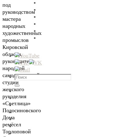
под
руководством
мастера
народных
художественных
промыслов
Кировской
области,
руководителя
народной
самодеятельной
Что
студии
искать:
Поиск
женского
рукоделия
«Светлица»
Подосиновского
Дома
ремёсел
Торлоповой