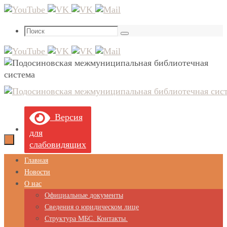
Перейти
к
Что
содержимому
Поиск
искать:
Версия
для
слабовидящих
Перейти
Главная
к
Новости
содержимому
О нас
Официальные документы
Сведения о юридическом лице
Структура МБС. Контакты.