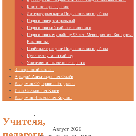
Книги по краеведению
Литературная карта Подосиновского района
Подосиновец театральный
Подосиновский район в живописи
Подосиновскому району 95 лет. Мероприятия. Конкурсы.
Викторины.
Почётные граждане Подосиновского района
Путешествуем по району
Учителям и школе посвящается
Электронный каталог
Аркадий Александрович Филёв
Владимир Фёдорович Тендряков
Иван Степанович Конев
Владимир Николаевич Крупин
Учителя,
Август 2026
педагоги,