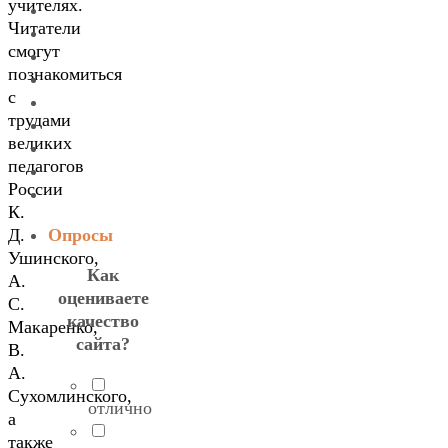
учителях.
Читатели
смогут
познакомиться
с
трудами
великих
педагогов
России
К.
Опросы
Д.
Ушинского,
Как
А.
оцениваете
С.
качество
Макаренко,
сайта?
В.
А.
Сухомлинского,
отлично
а
также