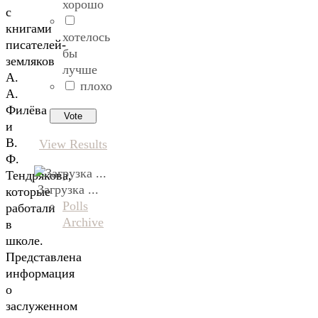
хорошо
с
книгами
хотелось
писателей-
бы
земляков
лучше
А.
плохо
А.
Филёва
и
В.
View Results
Ф.
Тендрякова,
Загрузка ...
которые
Polls
работали
Archive
в
школе.
Представлена
информация
о
заслуженном