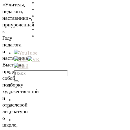
«Учителя,
педагоги,
наставники»,
приуроченная
к
Году
педагога
и
наставника.
Выставка
представляет
Что
собой
искать:
Поиск
подборку
художественной
и
отраслевой
литературы
о
школе,