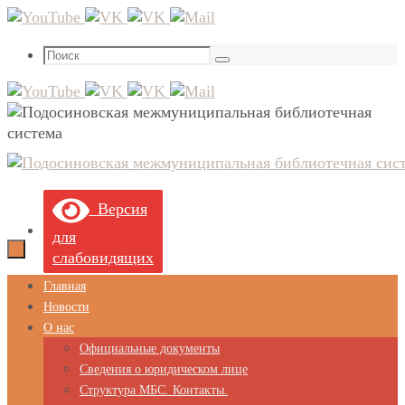
Перейти
к
Что
содержимому
Поиск
искать:
Версия
для
слабовидящих
Перейти
Главная
к
Новости
содержимому
О нас
Официальные документы
Сведения о юридическом лице
Структура МБС. Контакты.