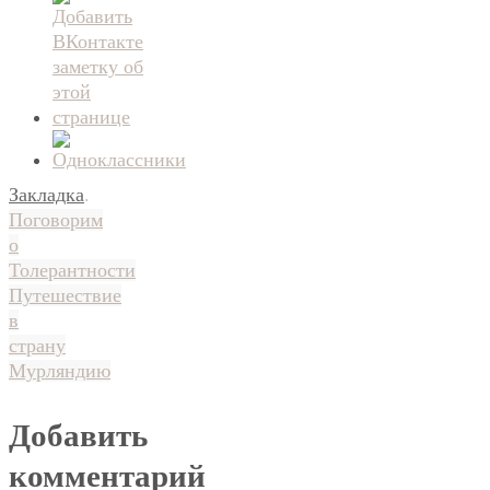
Закладка
.
Поговорим
о
Толерантности
Путешествие
в
страну
Мурляндию
Добавить
комментарий