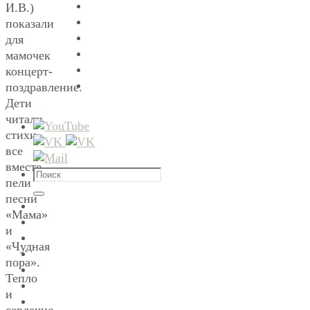
И.В.)
показали
для
мамочек
концерт-
поздравление.
Дети
читали
стихи,
все
вместе
Что
пели
искать:
песни
Поиск
«Мама»
и
«Чудная
пора».
Тепло
и