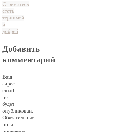
Стремитесь
стать
терпимей
и
добрей
Добавить
комментарий
Ваш
адрес
email
не
будет
опубликован.
Обязательные
поля
помечены