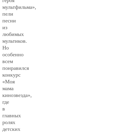
героя
мультфильма»,
пели
песни
из
любимых
мультиков.
Но
особенно
всем
понравился
конкурс
«Моя
мама
кинозвезда»,
где
в
главных
ролях
детских