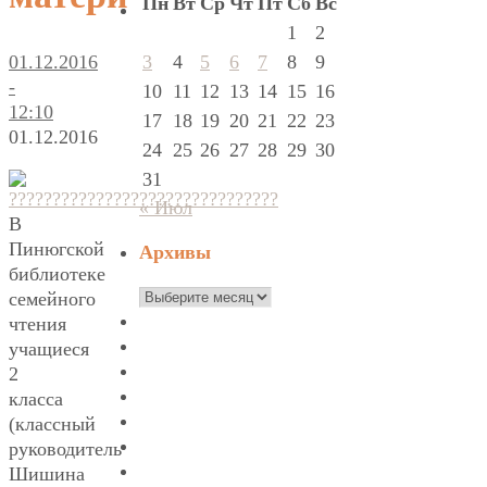
Пн
Вт
Ср
Чт
Пт
Сб
Вс
1
2
3
4
5
6
7
8
9
01.12.2016
-
10
11
12
13
14
15
16
12:10
17
18
19
20
21
22
23
01.12.2016
24
25
26
27
28
29
30
31
« Июл
В
Пинюгской
Архивы
библиотеке
Архивы
семейного
чтения
учащиеся
2
класса
(классный
руководитель
Шишина