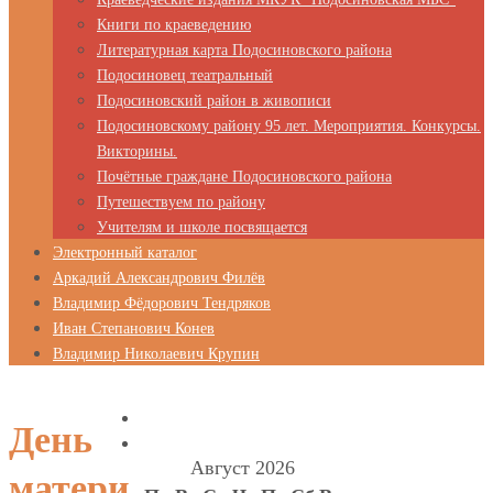
Книги по краеведению
Литературная карта Подосиновского района
Подосиновец театральный
Подосиновский район в живописи
Подосиновскому району 95 лет. Мероприятия. Конкурсы.
Викторины.
Почётные граждане Подосиновского района
Путешествуем по району
Учителям и школе посвящается
Электронный каталог
Аркадий Александрович Филёв
Владимир Фёдорович Тендряков
Иван Степанович Конев
Владимир Николаевич Крупин
День
Август 2026
матери