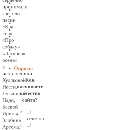
сердечно
принимали
зрители
песни
«Ква-
ква»,
«Про
собаку»
«Ласковая
осень»
в
Опросы
исполненили
Как
Худяковой
оцениваете
Насти,
качество
Лузяниной
сайта?
Нади,
Баевой
Ирины,
отлично
Злобина
Артема.