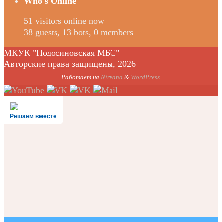
Who's Online
51 visitors online now
38 guests,
13 bots,
0 members
МКУК "Подосиновская МБС"
Авторские права защищены, 2026
Работает на
Nirvana
&
WordPress.
Решаем вместе