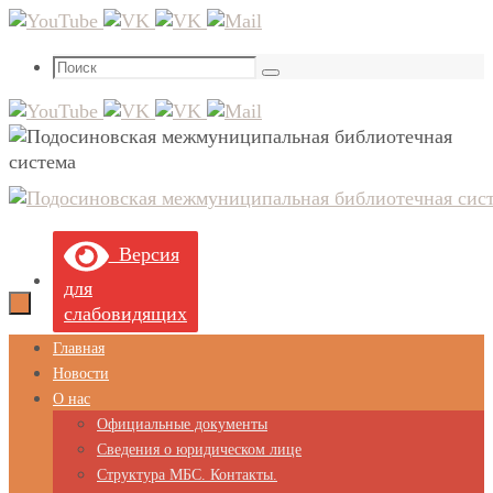
Перейти
к
Что
содержимому
Поиск
искать:
Версия
для
слабовидящих
Перейти
Главная
к
Новости
содержимому
О нас
Официальные документы
Сведения о юридическом лице
Структура МБС. Контакты.