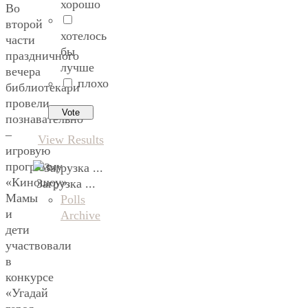
хорошо
Во
второй
хотелось
части
бы
праздничного
лучше
вечера
плохо
библиотекари
провели
познавательно
–
View Results
игровую
программу
«Киношоу».
Загрузка ...
Мамы
Polls
и
Archive
дети
участвовали
в
конкурсе
«Угадай