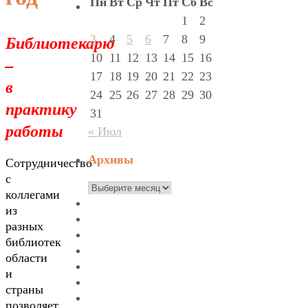
Пн
Вт
Ср
Чт
Пт
Сб
Вс
1
2
Библиотекарю
3
4
5
6
7
8
9
10
11
12
13
14
15
16
–
17
18
19
20
21
22
23
в
24
25
26
27
28
29
30
практику
31
работы
« Июл
Архивы
Сотрудничество
с
Архивы
коллегами
из
разных
библиотек
области
и
страны
позволяет