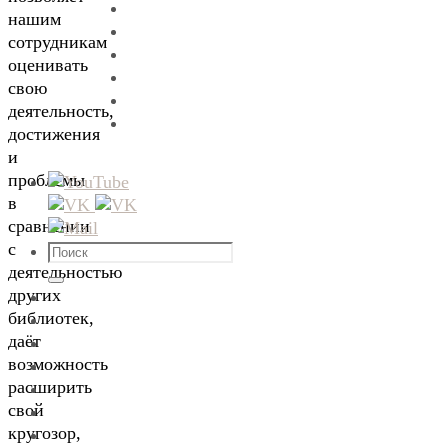
нашим
сотрудникам
оценивать
свою
деятельность,
достижения
и
проблемы
в
сравнении
с
Что
деятельностью
искать:
Поиск
других
библиотек,
даёт
возможность
расширить
свой
кругозор,