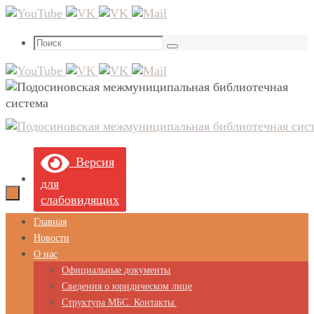
Перейти
к
Что
содержимому
Поиск
искать:
Версия
для
слабовидящих
Перейти
Главная
к
Новости
содержимому
О нас
Официальные документы
Сведения о юридическом лице
Структура МБС. Контакты.