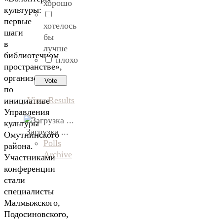
хорошо
культуры:
первые
хотелось
шаги
бы
в
лучше
библиотечном
плохо
пространстве»,
организованная
по
View Results
инициативе
Управления
культуры
Загрузка ...
Омутнинского
Polls
района.
Archive
Участниками
конференции
стали
специалисты
Малмыжского,
Подосиновского,