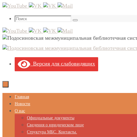
Перейти
к
Что
содержимому
Поиск
искать:
Версия для слабовидящих
Перейти
Главная
к
Новости
содержимому
О нас
Официальные документы
Сведения о юридическом лице
Структура МБС. Контакты.