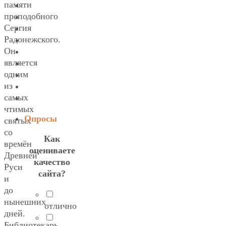
памяти
преподобного
Сергия
Радонежского.
Он
является
одним
из
самых
чтимых
Опросы
святых
со
Как
времён
оцениваете
Древней
качество
Руси
сайта?
и
до
нынешних
отлично
дней.
Библиотекарь