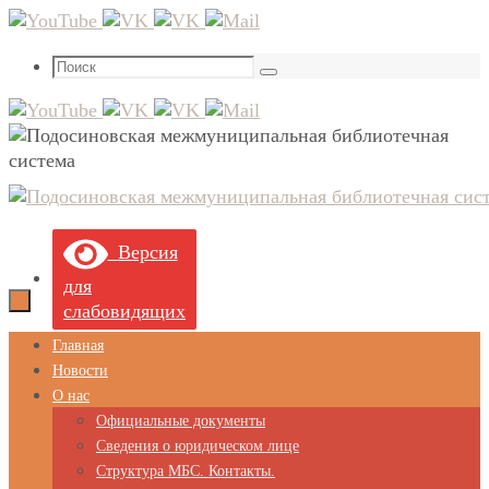
Перейти
к
Что
содержимому
Поиск
искать:
Версия
для
слабовидящих
Перейти
Главная
к
Новости
содержимому
О нас
Официальные документы
Сведения о юридическом лице
Структура МБС. Контакты.