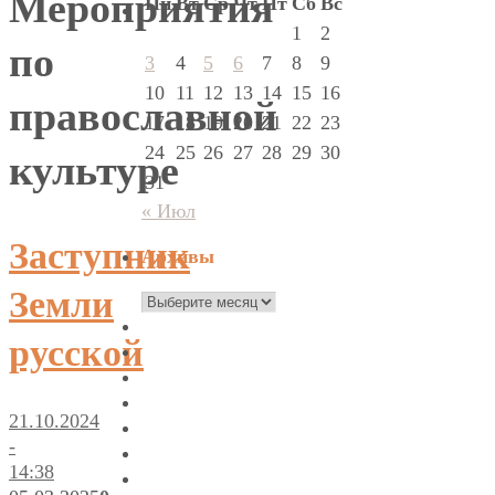
Мероприятия
Пн
Вт
Ср
Чт
Пт
Сб
Вс
1
2
по
3
4
5
6
7
8
9
10
11
12
13
14
15
16
православной
17
18
19
20
21
22
23
24
25
26
27
28
29
30
культуре
31
« Июл
Заступник
Архивы
Земли
Архивы
русской
21.10.2024
-
14:38