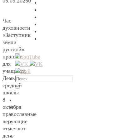
05.03.2025
0
Час
духовности
«Заступник
земли
русской»
прошёл
для
учащихся
Что
Демьяновской
искать:
средней
Поиск
школы.
8
октября
православные
верующие
отмечают
день