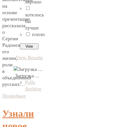
хорошо
на
основе
хотелось
презентации
бы
рассказала
лучше
о
плохо
Сергии
Радонежском,
его
View Results
жизни,
роли
в
Загрузка ...
объединении
Polls
русских…
Archive
Подробнее
Узнали
новое