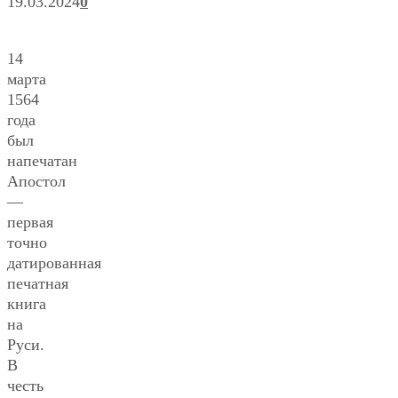
19.03.2024
0
14
марта
1564
года
был
напечатан
Апостол
—
первая
точно
датированная
печатная
книга
на
Руси.
В
честь