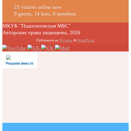
23 visitors online now
9 guests,
14 bots,
0 members
МКУК "Подосиновская МБС"
Авторские права защищены, 2026
Работает на
Nirvana
&
WordPress.
Решаем вместе