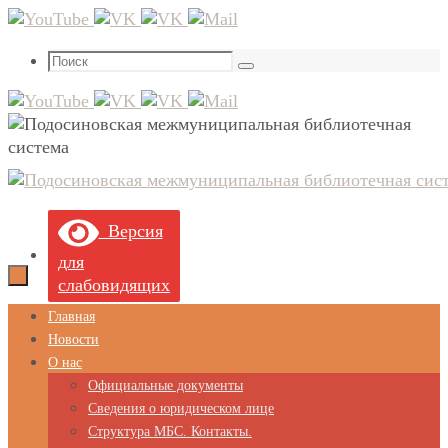
Перейти
к
Что
содержимому
Поиск
искать:
Версия
для
слабовидящих
Перейти
Главная
к
Новости
содержимому
О нас
Официальные документы
Сведения о юридическом лице
Структура МБС. Контакты.