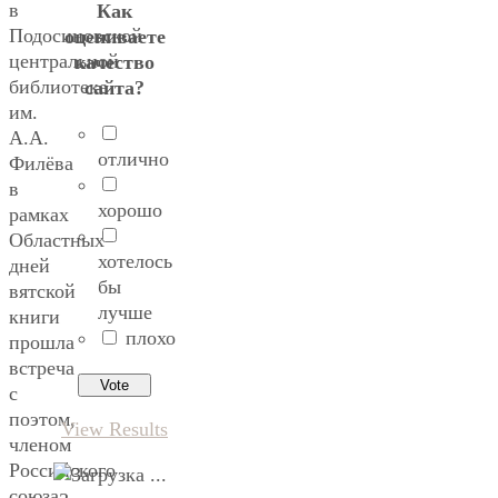
в
Как
Подосиновской
оцениваете
центральной
качество
библиотеке
сайта?
им.
А.А.
отлично
Филёва
в
хорошо
рамках
Областных
хотелось
дней
бы
вятской
лучше
книги
плохо
прошла
встреча
с
поэтом,
View Results
членом
Российского
союза