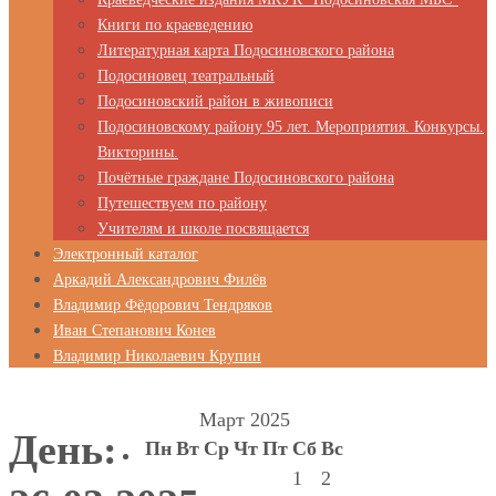
Книги по краеведению
Литературная карта Подосиновского района
Подосиновец театральный
Подосиновский район в живописи
Подосиновскому району 95 лет. Мероприятия. Конкурсы.
Викторины.
Почётные граждане Подосиновского района
Путешествуем по району
Учителям и школе посвящается
Электронный каталог
Аркадий Александрович Филёв
Владимир Фёдорович Тендряков
Иван Степанович Конев
Владимир Николаевич Крупин
Март 2025
День:
Пн
Вт
Ср
Чт
Пт
Сб
Вс
1
2